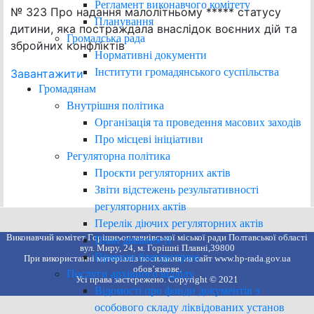
Регламент виконавчого комітету
№ 323 Про надання малолітньому ***** статусу
Планування
дитини, яка постраждала внаслідок воєнних дій та
Громадська рада
збройних конфліктів
Нормативні документи
Інститути громадянського суспільства
Завантажити
Громадянам
Внутрішня політика
Організація та проведення масових заходів
Про місцеві ініціативи
Регуляторна політика
Проєкти регуляторних актів
Звіти відстежень результативності
регуляторних актів
Перелік діючих регуляторних актів
Виконавчий комітет Горішньоплавнівської міської ради Полтавської області
План діяльності
вул. Миру, 24, м. Горішні Плавні,39800
Правила благоустрою
При використанні матеріалів посилання на сайт www.hp-rada.gov.ua
обов’язкове.
Послуги архівного відділу
Усі права застережено. Copyright © 2021
Відомості про фонди документів з
особового складу ліквідованих установ