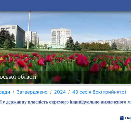
вської області
 ради
Затверджено
2024
43 сесія 8ск(прийнято)
ї у державну власність окремого індивідуально визначеного 
Опу