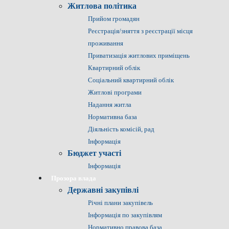
Житлова політика
Прийом громадян
Реєстрація/зняття з реєстрації місця
проживання
Приватизація житлових приміщень
Квартирний облік
Соціальний квартирний облік
Житлові програми
Надання житла
Нормативна база
Діяльність комісій, рад
Інформація
Бюджет участі
Інформація
Прозора влада
Державні закупівлі
Річні плани закупівель
Інформація по закупівлям
Нормативно правова база