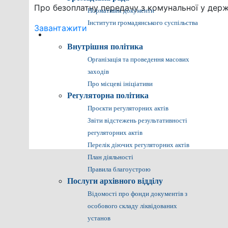
Про безоплатну передачу з комунальної у держ
Нормативні документи
Інститути громадянського суспільства
Завантажити
Громадянам
Внутрішня політика
Організація та проведення масових
заходів
Про місцеві ініціативи
Регуляторна політика
Проєкти регуляторних актів
Звіти відстежень результативності
регуляторних актів
Перелік діючих регуляторних актів
План діяльності
Правила благоустрою
Послуги архівного відділу
Відомості про фонди документів з
особового складу ліквідованих
установ