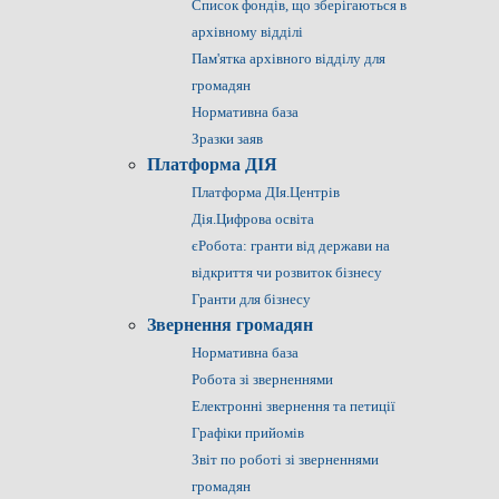
Список фондів, що зберігаються в
архівному відділі
Пам'ятка архівного відділу для
громадян
Нормативна база
Зразки заяв
Платформа ДІЯ
Платформа ДІя.Центрів
Дія.Цифрова освіта
єРобота: гранти від держави на
відкриття чи розвиток бізнесу
Гранти для бізнесу
Звернення громадян
Нормативна база
Робота зі зверненнями
Електронні звернення та петиції
Графіки прийомів
Звіт по роботі зі зверненнями
громадян