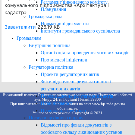
Регламент виконавчого комітету
комунального підприємства «Архітектура і
Планування
кадастр»
Громадська рада
Нормативні документи
Завантажити
226.19 KB
Інститути громадянського суспільства
Громадянам
Внутрішня політика
Організація та проведення масових заходів
Про місцеві ініціативи
Регуляторна політика
Проєкти регуляторних актів
Звіти відстежень результативності
регуляторних актів
Виконавчий комітет Горішньоплавнівської міської ради Полтавської області
Перелік діючих регуляторних актів
вул. Миру, 24, м. Горішні Плавні,39800
План діяльності
При використанні матеріалів посилання на сайт www.hp-rada.gov.ua
обов’язкове.
Правила благоустрою
Усі права застережено. Copyright © 2021
Послуги архівного відділу
Відомості про фонди документів з
особового складу ліквідованих установ