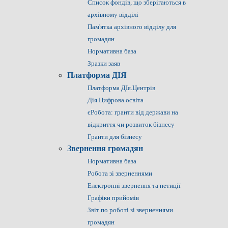
Список фондів, що зберігаються в
архівному відділі
Пам'ятка архівного відділу для
громадян
Нормативна база
Зразки заяв
Платформа ДІЯ
Платформа ДІя.Центрів
Дія.Цифрова освіта
єРобота: гранти від держави на
відкриття чи розвиток бізнесу
Гранти для бізнесу
Звернення громадян
Нормативна база
Робота зі зверненнями
Електронні звернення та петиції
Графіки прийомів
Звіт по роботі зі зверненнями
громадян