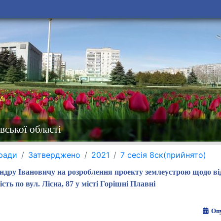
вської області
 ради
Затверджено
2021
7 сесія 8ск(прийнято)
ндру Івановичу на розроблення проекту землеустрою щодо ві
сть по вул. Лісна, 87 у місті Горішні Плавні
Опу