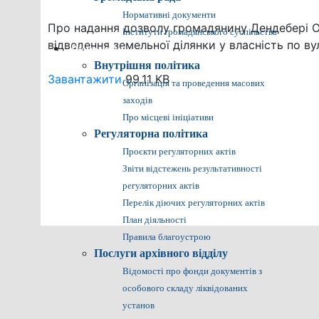
Нормативні документи
Про надання дозволу громадянину Дендебері 
Інститути громадянського суспільства
відведення земельної ділянки у власність по вул.
Громадянам
Внутрішня політика
Завантажити
99.11 KB
Організація та проведення масових
заходів
Про місцеві ініціативи
Регуляторна політика
Проєкти регуляторних актів
Звіти відстежень результативності
регуляторних актів
Перелік діючих регуляторних актів
План діяльності
Правила благоустрою
Послуги архівного відділу
Відомості про фонди документів з
особового складу ліквідованих
установ