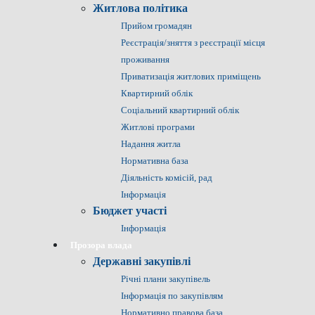
Житлова політика
Прийом громадян
Реєстрація/зняття з реєстрації місця
проживання
Приватизація житлових приміщень
Квартирний облік
Соціальний квартирний облік
Житлові програми
Надання житла
Нормативна база
Діяльність комісій, рад
Інформація
Бюджет участі
Інформація
Прозора влада
Державні закупівлі
Річні плани закупівель
Інформація по закупівлям
Нормативно правова база