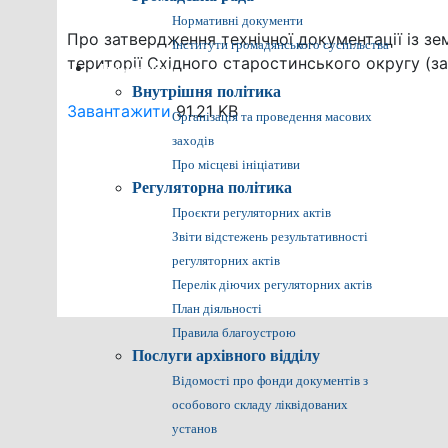
Нормативні документи
Про затвердження технічної документації із з
Інститути громадянського суспільства
території Східного старостинського округу (з
Громадянам
Внутрішня політика
Завантажити
91.21 KB
Організація та проведення масових
заходів
Про місцеві ініціативи
Регуляторна політика
Проєкти регуляторних актів
Звіти відстежень результативності
регуляторних актів
Перелік діючих регуляторних актів
План діяльності
Правила благоустрою
Послуги архівного відділу
Відомості про фонди документів з
особового складу ліквідованих
установ