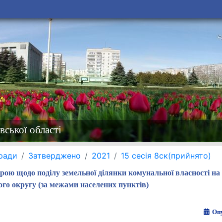
вської області
 ради
Затверджено
2021
15 сесія 8ск(прийнято)
трою щодо поділу земельної ділянки комунальної власності на 
го округу (за межами населених пунктів)
Опу