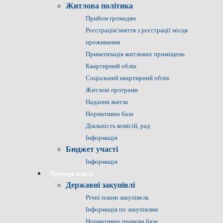
Житлова політика
Прийом громадян
Реєстрація/зняття з реєстрації місця
проживання
Приватизація житлових приміщень
Квартирний облік
Соціальний квартирний облік
Житлові програми
Надання житла
Нормативна база
Діяльність комісій, рад
Інформація
Бюджет участі
Інформація
Прозора влада
Державні закупівлі
Річні плани закупівель
Інформація по закупівлям
Нормативно правова база