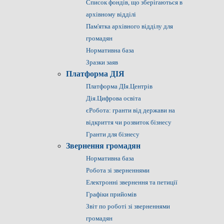
Список фондів, що зберігаються в
архівному відділі
Пам'ятка архівного відділу для
громадян
Нормативна база
Зразки заяв
Платформа ДІЯ
Платформа ДІя.Центрів
Дія.Цифрова освіта
єРобота: гранти від держави на
відкриття чи розвиток бізнесу
Гранти для бізнесу
Звернення громадян
Нормативна база
Робота зі зверненнями
Електронні звернення та петиції
Графіки прийомів
Звіт по роботі зі зверненнями
громадян