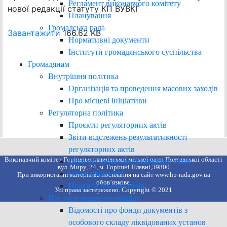
Регламент виконавчого комітету
нової редакції статуту КП ВУВКГ
Планування
Громадська рада
Завантажити
166.62 KB
Нормативні документи
Інститути громадянського суспільства
Громадянам
Внутрішня політика
Організація та проведення масових заходів
Про місцеві ініціативи
Регуляторна політика
Проєкти регуляторних актів
Звіти відстежень результативності
регуляторних актів
Виконавчий комітет Горішньоплавнівської міської ради Полтавської області
Перелік діючих регуляторних актів
вул. Миру, 24, м. Горішні Плавні,39800
План діяльності
При використанні матеріалів посилання на сайт www.hp-rada.gov.ua
обов’язкове.
Правила благоустрою
Усі права застережено. Copyright © 2021
Послуги архівного відділу
Відомості про фонди документів з
особового складу ліквідованих установ