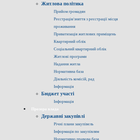
Житлова політика
Прийом громадян
Реєстрація/зняття з реєстрації місця
проживання
Приватизація житлових приміщень
Квартирний облік
Соціальний квартирний облік
Житлові програми
Надання житла
Нормативна база
Діяльність комісій, рад
Інформація
Бюджет участі
Інформація
Прозора влада
Державні закупівлі
Річні плани закупівель
Інформація по закупівлям
Нормативно правова база