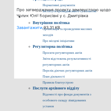
Нормативні документи
Про затвердження проекту землеустрою щодо ві
Інститути громадянського суспільства
Чопик Юлії Борисівні у с. Дмитрівка
Громадянам
Внутрішня політика
Завантажити
93.31 KB
Організація та проведення масових
заходів
Про місцеві ініціативи
Регуляторна політика
Проєкти регуляторних актів
Звіти відстежень результативності
регуляторних актів
Перелік діючих регуляторних актів
План діяльності
Правила благоустрою
Послуги архівного відділу
Відомості про фонди документів з
особового складу ліквідованих
установ