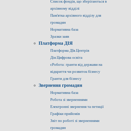
Список фондів, що зберігаються в
архівному відділі
Пам'ятка архівного відділу для
громадян
Нормативна база
Зразки заяв
Платформа ДІЯ
Платформа ДІя.Центрів
Дія.Цифрова освіта
єРобота: гранти від держави на
відкриття чи розвиток бізнесу
Гранти для бізнесу
Звернення громадян
Нормативна база
Робота зі зверненнями
Електронні звернення та петиції
Графіки прийомів
Звіт по роботі зі зверненнями
громадян