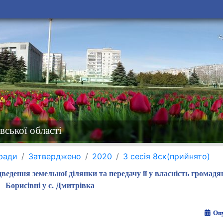
вської області
 ради
Затверджено
2020
3 сесія 8ск(прийнято)
едення земельної ділянки та передачу її у власність громад
Борисівні у с. Дмитрівка
Опу