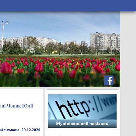
янці Чопик Юлії
бліковано: 29.12.2020