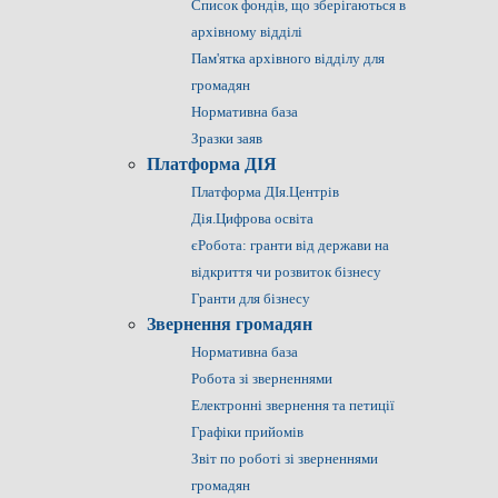
Список фондів, що зберігаються в
архівному відділі
Пам'ятка архівного відділу для
громадян
Нормативна база
Зразки заяв
Платформа ДІЯ
Платформа ДІя.Центрів
Дія.Цифрова освіта
єРобота: гранти від держави на
відкриття чи розвиток бізнесу
Гранти для бізнесу
Звернення громадян
Нормативна база
Робота зі зверненнями
Електронні звернення та петиції
Графіки прийомів
Звіт по роботі зі зверненнями
громадян