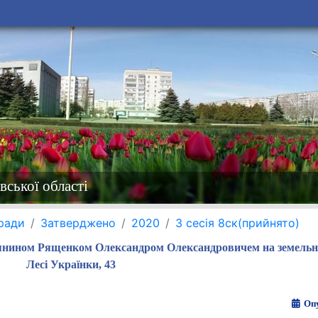
вської області
 ради
Затверджено
2020
3 сесія 8ск(прийнято)
адянином Рященком Олександром Олександровичем на земельну
Лесі Українки, 43
Опу