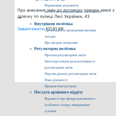
Нормативні документи
Про внесення змін до договору оренди землі
Інститути громадянського суспільства
ділянку по вулиці Лесі Українки, 43
Громадянам
Внутрішня політика
Завантажити
101.91 KB
Організація та проведення масових
заходів
Про місцеві ініціативи
Регуляторна політика
Проєкти регуляторних актів
Звіти відстежень результативності
регуляторних актів
Перелік діючих регуляторних актів
План діяльності
Правила благоустрою
Послуги архівного відділу
Відомості про фонди документів з
особового складу ліквідованих
установ