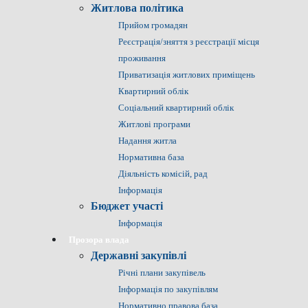
Житлова політика
Прийом громадян
Реєстрація/зняття з реєстрації місця
проживання
Приватизація житлових приміщень
Квартирний облік
Соціальний квартирний облік
Житлові програми
Надання житла
Нормативна база
Діяльність комісій, рад
Інформація
Бюджет участі
Інформація
Прозора влада
Державні закупівлі
Річні плани закупівель
Інформація по закупівлям
Нормативно правова база