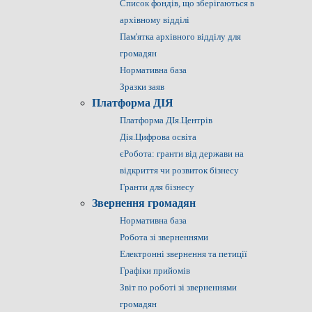
Список фондів, що зберігаються в
архівному відділі
Пам'ятка архівного відділу для
громадян
Нормативна база
Зразки заяв
Платформа ДІЯ
Платформа ДІя.Центрів
Дія.Цифрова освіта
єРобота: гранти від держави на
відкриття чи розвиток бізнесу
Гранти для бізнесу
Звернення громадян
Нормативна база
Робота зі зверненнями
Електронні звернення та петиції
Графіки прийомів
Звіт по роботі зі зверненнями
громадян