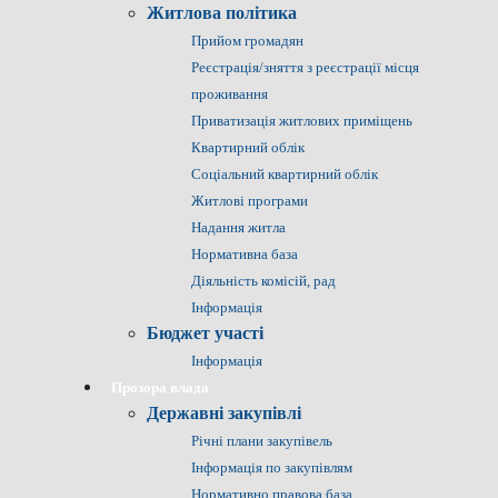
Житлова політика
Прийом громадян
Реєстрація/зняття з реєстрації місця
проживання
Приватизація житлових приміщень
Квартирний облік
Соціальний квартирний облік
Житлові програми
Надання житла
Нормативна база
Діяльність комісій, рад
Інформація
Бюджет участі
Інформація
Прозора влада
Державні закупівлі
Річні плани закупівель
Інформація по закупівлям
Нормативно правова база