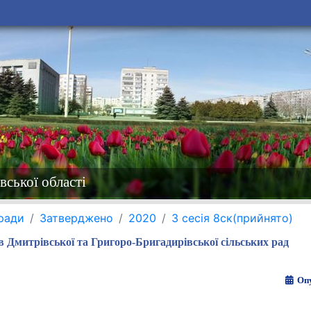
вської області
 ради
Затверджено
2020
3 сесія 8ск(прийнято)
в Дмитрівської та Григоро-Бригадирівської сільських рад
Опу