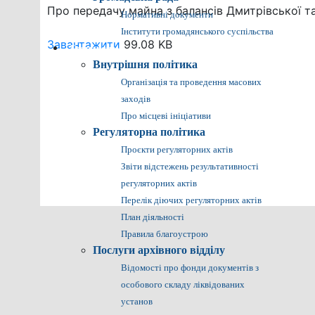
Про передачу майна з балансів Дмитрівської т
Нормативні документи
Інститути громадянського суспільства
Завантажити
99.08 KB
Громадянам
Внутрішня політика
Організація та проведення масових
заходів
Про місцеві ініціативи
Регуляторна політика
Проєкти регуляторних актів
Звіти відстежень результативності
регуляторних актів
Перелік діючих регуляторних актів
План діяльності
Правила благоустрою
Послуги архівного відділу
Відомості про фонди документів з
особового складу ліквідованих
установ