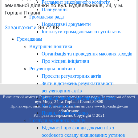
Регламент виконавчого комітету
земельної ділянки по вул. Будівельників, 24, у м.
Планування
Горішні Плавні
Громадська рада
Нормативні документи
Завантажити
96.72 KB
Інститути громадянського суспільства
Громадянам
Внутрішня політика
Організація та проведення масових заходів
Про місцеві ініціативи
Регуляторна політика
Проєкти регуляторних актів
Звіти відстежень результативності
регуляторних актів
Виконавчий комітет Горішньоплавнівської міської ради Полтавської області
Перелік діючих регуляторних актів
вул. Миру, 24, м. Горішні Плавні,39800
План діяльності
При використанні матеріалів посилання на сайт www.hp-rada.gov.ua
обов’язкове.
Правила благоустрою
Усі права застережено. Copyright © 2021
Послуги архівного відділу
Відомості про фонди документів з
особового складу ліквідованих установ