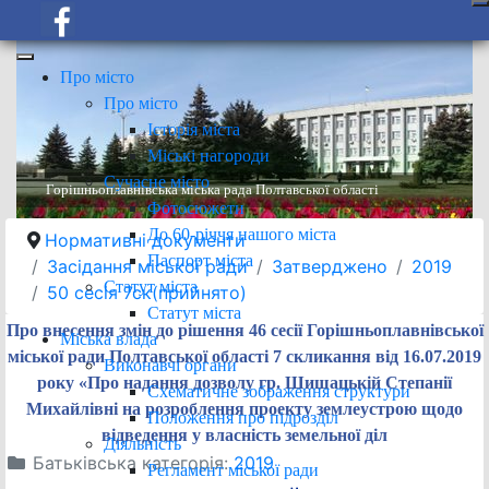
Про місто
Про місто
Історія міста
Міські нагороди
Сучасне місто
Горішньоплавнівська міська рада Полтавської області
Фотосюжети
До 60-річчя нашого міста
Нормативні документи
Паспорт міста
Засідання міської ради
Затверджено
2019
Статут міста
50 сесія 7ск(прийнято)
Статут міста
Про внесення змін до рішення 46 сесії Горішньоплавнівської
Міська влада
міської ради Полтавської області 7 скликання від 16.07.2019
Виконавчі органи
року «Про надання дозволу гр. Шишацькій Степанії
Схематичне зображення структури
Михайлівні на розроблення проекту землеустрою щодо
Положення про підрозділ
відведення у власність земельної діл
Діяльність
Батьківська категорія:
2019
Регламент міської ради