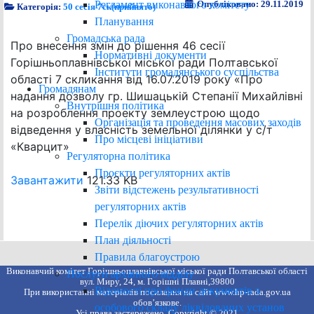
Регламент виконавчого комітету
Опубліковано: 29.11.2019
Категорія:
50 сесія 7ск(прийнято)
Планування
Громадська рада
Про внесення змін до рішення 46 сесії
Нормативні документи
Горішньоплавнівської міської ради Полтавської
Інститути громадянського суспільства
області 7 скликання від 16.07.2019 року «Про
Громадянам
надання дозволу гр. Шишацькій Степанії Михайлівні
Внутрішня політика
на розроблення проекту землеустрою щодо
Організація та проведення масових заходів
відведення у власність земельної ділянки у с/т
Про місцеві ініціативи
«Кварцит»
Регуляторна політика
Проєкти регуляторних актів
Завантажити
121.33 KB
Звіти відстежень результативності
регуляторних актів
Перелік діючих регуляторних актів
План діяльності
Правила благоустрою
Виконавчий комітет Горішньоплавнівської міської ради Полтавської області
Послуги архівного відділу
вул. Миру, 24, м. Горішні Плавні,39800
Відомості про фонди документів з
При використанні матеріалів посилання на сайт www.hp-rada.gov.ua
обов’язкове.
особового складу ліквідованих установ
Усі права застережено. Copyright © 2021