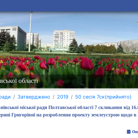
вської області
 ради
Затверджено
2019
50 сесія 7ск(прийнято)
нівської міської ради Полтавської області 7 скликання від 16
рині Григорівні на розроблення проекту землеустрою щодо в
Опу