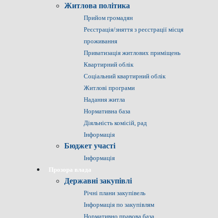
Житлова політика
Прийом громадян
Реєстрація/зняття з реєстрації місця
проживання
Приватизація житлових приміщень
Квартирний облік
Соціальний квартирний облік
Житлові програми
Надання житла
Нормативна база
Діяльність комісій, рад
Інформація
Бюджет участі
Інформація
Прозора влада
Державні закупівлі
Річні плани закупівель
Інформація по закупівлям
Нормативно правова база