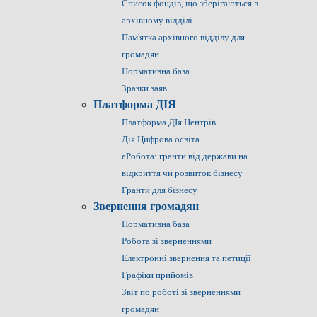
Список фондів, що зберігаються в
архівному відділі
Пам'ятка архівного відділу для
громадян
Нормативна база
Зразки заяв
Платформа ДІЯ
Платформа ДІя.Центрів
Дія.Цифрова освіта
єРобота: гранти від держави на
відкриття чи розвиток бізнесу
Гранти для бізнесу
Звернення громадян
Нормативна база
Робота зі зверненнями
Електронні звернення та петиції
Графіки прийомів
Звіт по роботі зі зверненнями
громадян