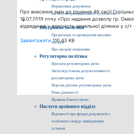
Нормативні документи
Про внесення змін до рішення 46 сесії Горішньо
Інститути громадянського суспільства
16.07.2019 року «Про надання дозволу гр. Оме
Громадянам
відведення у власність земельної ділянки у с/т
Внутрішня політика
Організація та проведення масових
Завантажити
110.43 KB
заходів
Про місцеві ініціативи
Регуляторна політика
Проєкти регуляторних актів
Звіти відстежень результативності
регуляторних актів
Перелік діючих регуляторних актів
План діяльності
Правила благоустрою
Послуги архівного відділу
Відомості про фонди документів з
особового складу ліквідованих
установ