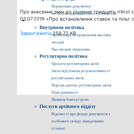
Нормативні документи
Про внесення змін до рішення тридцять п’ятої 
Інститути громадянського суспільства
03.07.2018 «Про встановлення ставок та пільг 
Громадянам
Внутрішня політика
Завантажити
258.72 KB
Організація та проведення масових
заходів
Про місцеві ініціативи
Регуляторна політика
Проєкти регуляторних актів
Звіти відстежень результативності
регуляторних актів
Перелік діючих регуляторних актів
План діяльності
Правила благоустрою
Послуги архівного відділу
Відомості про фонди документів з
особового складу ліквідованих
установ