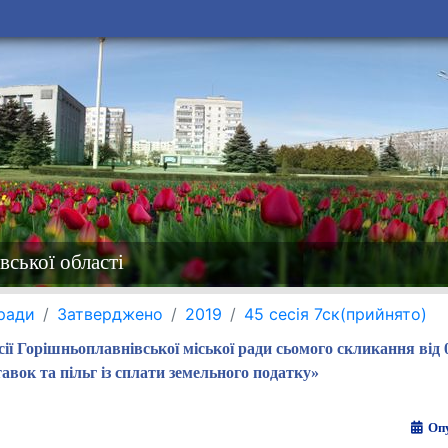
вської області
 ради
Затверджено
2019
45 сесія 7ск(прийнято)
сії Горішньоплавнівської міської ради сьомого скликання від 
авок та пільг із сплати земельного податку»
Опу