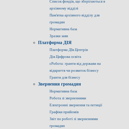
Список фондів, що зберігаються в
архівному відділі
Пам'ятка архівного відділу для
громадян
Нормативна база
Зразки заяв
Платформа ДІЯ
Платформа ДІя.Центрів
Дія.Цифрова освіта
єРобота: гранти від держави на
відкриття чи розвиток бізнесу
Гранти для бізнесу
Звернення громадян
Нормативна база
Робота зі зверненнями
Електронні звернення та петиції
Графіки прийомів
Звіт по роботі зі зверненнями
громадян