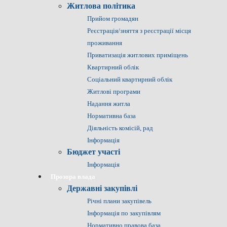
Житлова політика
Прийом громадян
Реєстрація/зняття з реєстрації місця
проживання
Приватизація житлових приміщень
Квартирний облік
Соціальний квартирний облік
Житлові програми
Надання житла
Нормативна база
Діяльність комісій, рад
Інформація
Бюджет участі
Інформація
Прозора влада
Державні закупівлі
Річні плани закупівель
Інформація по закупівлям
Нормативно правова база