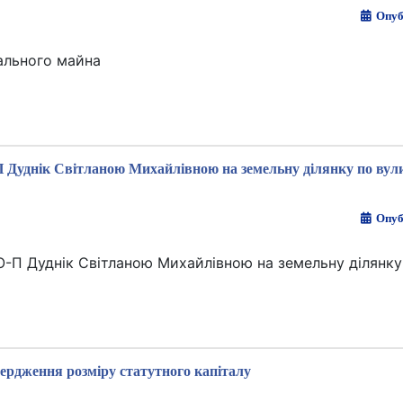
Опуб
ального майна
П Дуднік Світланою Михайлівною на земельну ділянку по вул
Опуб
О-П Дуднік Світланою Михайлівною на земельну ділянку
ердження розміру статутного капіталу