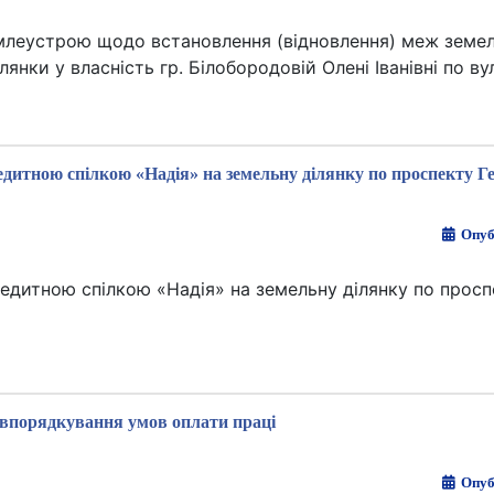
емлеустрою щодо встановлення (відновлення) меж земел
лянки у власність гр. Білобородовій Олені Іванівні по ву
едитною спілкою «Надія» на земельну ділянку по проспекту Ге
Опуб
редитною спілкою «Надія» на земельну ділянку по просп
впорядкування умов оплати праці
Опуб