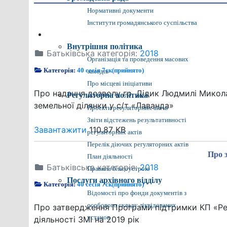
Нормативні документи
Інститути громадянського суспільства
Громадянам
Внутрішня політика
Батьківська категорія:
2018
Організація та проведення масових
Категорія:
40 сесія 7ск(прийнято)
заходів
Про місцеві ініціативи
Про надання дозволу гр. Дідик Людмилі Микола
Регуляторна політика
земельної ділянки у с/т «Лаванда»
Проєкти регуляторних актів
Звіти відстежень результативності
Завантажити
110.87 KB
регуляторних актів
Перелік діючих регуляторних актів
Про 
План діяльності
Батьківська категорія:
2018
Правила благоустрою
Послуги архівного відділу
Категорія:
40 сесія 7ск(прийнято)
Відомості про фонди документів з
особового складу ліквідованих
Про затвердження Програми підтримки КП «Ред
установ
діяльності ЗМІ на 2019 рік