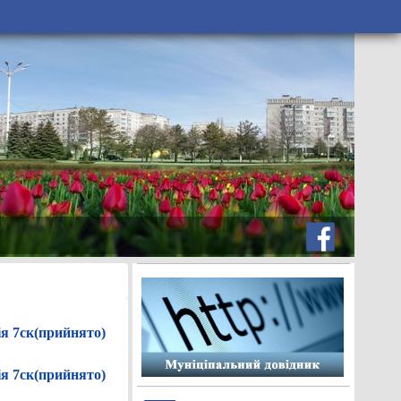
ія 7ск(прийнято)
ія 7ск(прийнято)