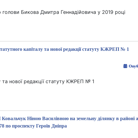
о голови Бикова Дмитра Геннадійовича у 2019 році
татутного капіталу та нової редакції статуту КЖРЕП № 1
Опуб
 та нової редакції статуту КЖРЕП № 1
П Ковальчук Ніною Василівною на земельну ділянку в районі 
78 по проспекту Героїв Дніпра