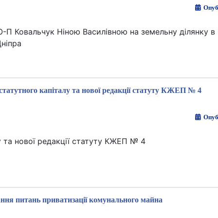
Опуб
О-П Ковальчук Ніною Василівною на земельну ділянку в 
Дніпра
статутного капіталу та нової редакції статуту КЖЕП № 4
Опуб
 та нової редакції статуту КЖЕП № 4
ння питань приватизації комунального майна