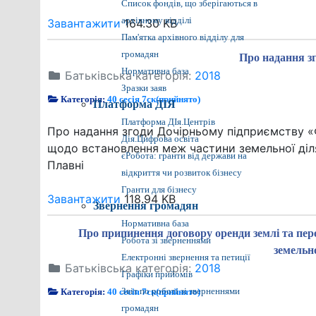
Список фондів, що зберігаються в
архівному відділі
Завантажити
164.30 KB
Пам'ятка архівного відділу для
громадян
Про надання з
Нормативна база
Батьківська категорія:
2018
Зразки заяв
Категорія:
40 сесія 7ск(прийнято)
Платформа ДІЯ
Платформа ДІя.Центрів
Про надання згоди Дочірньому підприємству «
Дія.Цифрова освіта
щодо встановлення меж частини земельної діля
єРобота: гранти від держави на
Плавні
відкриття чи розвиток бізнесу
Гранти для бізнесу
Завантажити
118.94 KB
Звернення громадян
Нормативна база
Про припинення договору оренди землі 
Робота зі зверненнями
земельно
Електронні звернення та петиції
Батьківська категорія:
2018
Графіки прийомів
Категорія:
40 сесія 7ск(прийнято)
Звіт по роботі зі зверненнями
громадян