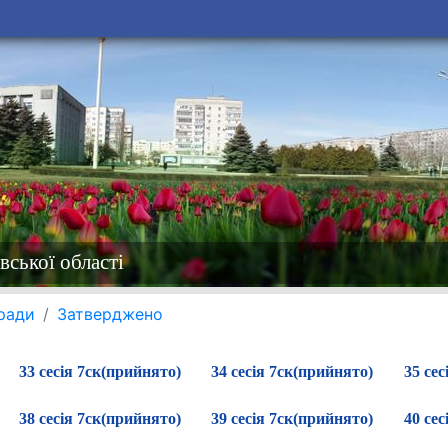
вської області
 ради
Затверджено
33 сесія 7ск(прийнято)
34 сесія 7ск(прийнято)
35 сес
38 сесія 7ск(прийнято)
39 сесія 7ск(прийнято)
40 сес