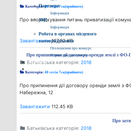
Партнери
Категорія:
40 сесія 7ск(прийнято)
Інформація
Про впорядкування питань приватизації комун
ЗМІ
Інформація
Робота в органах місцевого
Завантажити
107.82 KB
самоврядування
Оголошення про конкурс
Про припинення дії договору оренди землі з ФО-
Нормативні документи
Батьківська категорія:
2018
Контакти
Пошук
Категорія:
40 сесія 7ск(прийнято)
Про припинення дії договору оренди землі з Ф
Набережна, 12
Завантажити
112.45 KB
Про затв
Батьківська категорія:
2018