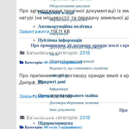
Обґрунтування закупівлі
Про затвердження технічної документації із з
Очищення влади
натурі (на місцевості) та передачу земельної ді
Нормативні документи
Антикорупційна політика
Завантажити
118.11 KB
Інформація
Публічна інформація
Про припинення дії договору оренди землі з кр
Доступ до публічної інформації
Батьківська категорія:
2018
Звіти
Облік публічної інформації
Категорія:
40 сесія 7ск(прийнято)
Відомості, що становлять службову
Про припинення дії договору оренди землі з к
інформацію
Відкриті дані
Дніпра, 30
Інформація
Оренда комунального майна
Завантажити
108.74 KB
Договори зберігання, позички
Інші документи
Про 
Батьківська категорія:
Економіка міста
2018
Підприємництво
Категорія:
40 сесія 7ск(прийнято)