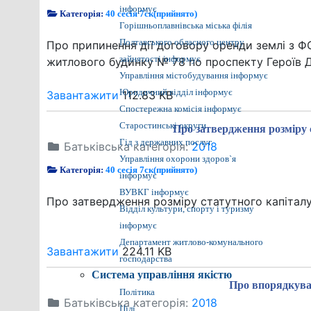
інформує
Категорія:
40 сесія 7ск(прийнято)
Горішньоплавнівська міська філія
Полтавського обласного центру
Про припинення дії договору оренди землі з Ф
зайнятості інформує
житлового будинку № 78 по проспекту Героїв 
Управління містобудування інформує
Юридичний відділ інформує
Завантажити
112.83 KB
Спостережна комісія інформує
Старостинські округи
Про затвердження розміру 
Гід з державних послуг
Батьківська категорія:
2018
Управління охорони здоров`я
Категорія:
40 сесія 7ск(прийнято)
інформує
ВУВКГ інформує
Про затвердження розміру статутного капіталу
Відділ культури, спорту і туризму
інформує
Департамент житлово-комунального
Завантажити
224.11 KB
господарства
Система управління якістю
Про впорядкува
Політика
Батьківська категорія:
2018
Цілі