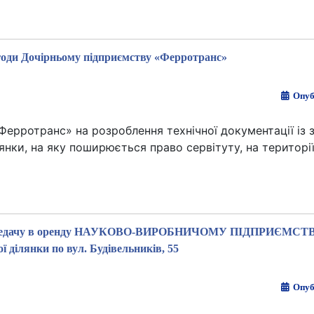
годи Дочірньому підприємству «Ферротранс»
Опуб
Ферротранс» на розроблення технічної документації із
нки, на яку поширюється право сервітуту, на території
та передачу в оренду НАУКОВО-ВИРОБНИЧОМУ ПІДПРИЄМС
ї ділянки по вул. Будівельників, 55
Опуб