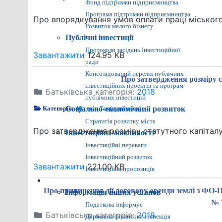
Фонд підтримки підприємництва
Програма підтримки підприємництва
Про впорядкування умов оплати праці міськог
Розвиток малого бізнесу
Публічні інвестиції
Протоколи засідань Інвестиційної
Завантажити
124.95 KB
ради
Консолідований перелік публічних
Про затвердження розміру с
інвестиційних проектів та програм
Батьківська категорія:
2018
публічних інвестицій
Категорія:
Соціально-економічний розвиток
40 сесія 7ск(прийнято)
Стратегія розвитку міста
Про затвердження розміру статутного капіталу
Інвестиційні можливості
Інвестиційні переваги
Інвестиційний розвиток
Завантажити
221.00 KB
Інвестиційна пропозиція
Різне
Про припинення дії договору оренди землі з ФО-
Інформація інших установ
№ 
Податкова інформує
Батьківська категорія:
2018
Державна фінансова інспекція