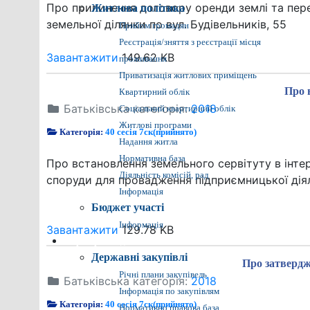
Про припинення договору оренди землі та 
Житлова політика
земельної ділянки по вул. Будівельників, 55
Прийом громадян
Реєстрація/зняття з реєстрації місця
Завантажити
149.62 KB
проживання
Приватизація житлових приміщень
Про 
Квартирний облік
Батьківська категорія:
2018
Соціальний квартирний облік
Житлові програми
Категорія:
40 сесія 7ск(прийнято)
Надання житла
Нормативна база
Про встановлення земельного сервітуту в інт
Діяльність комісій, рад
споруди для провадження підприємницької діял
Інформація
Бюджет участі
Інформація
Завантажити
129.78 KB
Прозора влада
Державні закупівлі
Про затвердж
Річні плани закупівель
Батьківська категорія:
2018
Інформація по закупівлям
Категорія:
40 сесія 7ск(прийнято)
Нормативно правова база