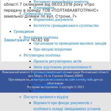
Регламент виконавчого комітету
області 7 скликання від 06.03.2018 року «Про
Планування
передачу в оренду ТОВ «ПОЛТАВААВТОТРАНС»
Громадська рада
земельної ділянки по вул. Строни, 7»
Нормативні документи
Інститути громадянського суспільства
Громадянам
Внутрішня політика
Завантажити
147.82 KB
Організація та проведення масових заходів
Про місцеві ініціативи
Регуляторна політика
Проєкти регуляторних актів
Звіти відстежень результативності
Виконавчий комітет Горішньоплавнівської міської ради Полтавської області
регуляторних актів
вул. Миру, 24, м. Горішні Плавні,39800
Перелік діючих регуляторних актів
При використанні матеріалів посилання на сайт www.hp-rada.gov.ua
обов’язкове.
План діяльності
Усі права застережено. Copyright © 2021
Правила благоустрою
Послуги архівного відділу
Відомості про фонди документів з
особового складу ліквідованих установ