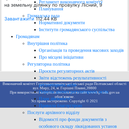
Регламент виконавчого комітету
на земельну ділянку по провулку Лісний, 9
Планування
Громадська рада
Завантажити
112.44 KB
Нормативні документи
Інститути громадянського суспільства
Громадянам
Внутрішня політика
Організація та проведення масових заходів
Про місцеві ініціативи
Регуляторна політика
Проєкти регуляторних актів
Звіти відстежень результативності
Виконавчий комітет Горішньоплавнівської міської ради Полтавської області
регуляторних актів
вул. Миру, 24, м. Горішні Плавні,39800
Перелік діючих регуляторних актів
При використанні матеріалів посилання на сайт www.hp-rada.gov.ua
обов’язкове.
План діяльності
Усі права застережено. Copyright © 2021
Правила благоустрою
Послуги архівного відділу
Відомості про фонди документів з
особового складу ліквідованих установ