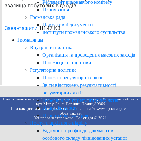
Регламент виконавчого комітету
звалища побутових відходів
Планування
Громадська рада
Нормативні документи
Завантажити
111.47 KB
Інститути громадянського суспільства
Громадянам
Внутрішня політика
Організація та проведення масових заходів
Про місцеві ініціативи
Регуляторна політика
Проєкти регуляторних актів
Звіти відстежень результативності
регуляторних актів
Виконавчий комітет Горішньоплавнівської міської ради Полтавської області
Перелік діючих регуляторних актів
вул. Миру, 24, м. Горішні Плавні,39800
План діяльності
При використанні матеріалів посилання на сайт www.hp-rada.gov.ua
обов’язкове.
Правила благоустрою
Усі права застережено. Copyright © 2021
Послуги архівного відділу
Відомості про фонди документів з
особового складу ліквідованих установ