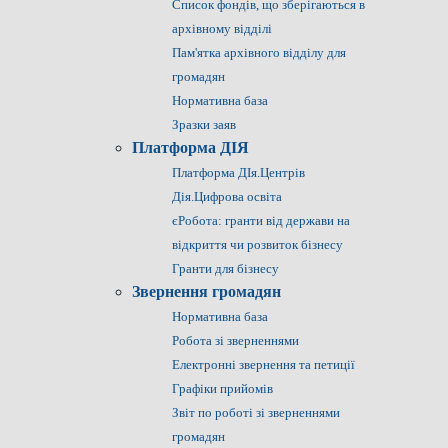
Список фондів, що зберігаються в
архівному відділі
Пам'ятка архівного відділу для
громадян
Нормативна база
Зразки заяв
Платформа ДІЯ
Платформа ДІя.Центрів
Дія.Цифрова освіта
єРобота: гранти від держави на
відкриття чи розвиток бізнесу
Гранти для бізнесу
Звернення громадян
Нормативна база
Робота зі зверненнями
Електронні звернення та петиції
Графіки прийомів
Звіт по роботі зі зверненнями
громадян