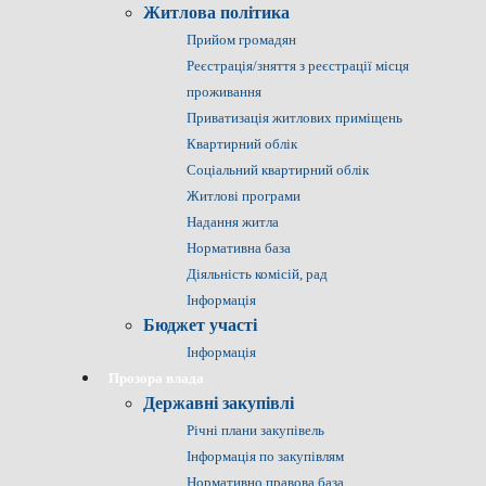
Житлова політика
Прийом громадян
Реєстрація/зняття з реєстрації місця
проживання
Приватизація житлових приміщень
Квартирний облік
Соціальний квартирний облік
Житлові програми
Надання житла
Нормативна база
Діяльність комісій, рад
Інформація
Бюджет участі
Інформація
Прозора влада
Державні закупівлі
Річні плани закупівель
Інформація по закупівлям
Нормативно правова база