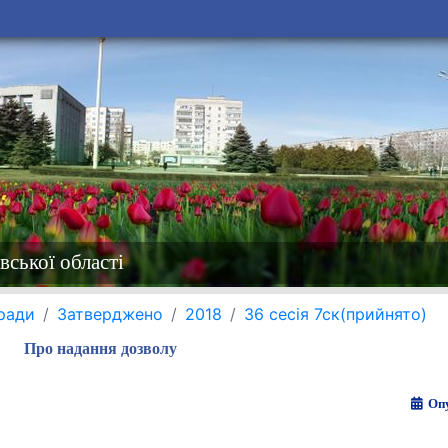
вської області
 ради
Затверджено
2018
36 сесія 7ск(прийнято)
Про надання дозволу
Опу