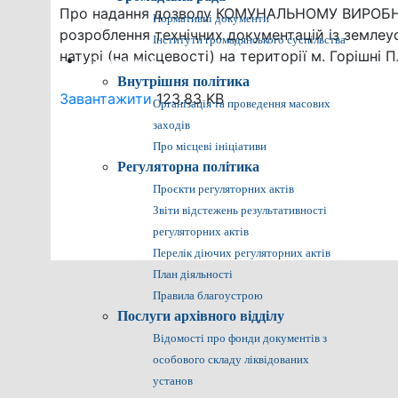
Про надання дозволу КОМУНАЛЬНОМУ ВИРОБ
Нормативні документи
розроблення технічних документацій із земле
Інститути громадянського суспільства
натурі (на місцевості) на території м. Горішні П
Громадянам
Внутрішня політика
Завантажити
123.83 KB
Організація та проведення масових
заходів
Про місцеві ініціативи
Регуляторна політика
Проєкти регуляторних актів
Звіти відстежень результативності
регуляторних актів
Перелік діючих регуляторних актів
План діяльності
Правила благоустрою
Послуги архівного відділу
Відомості про фонди документів з
особового складу ліквідованих
установ