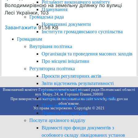
Регламент виконавчого комітету
Володимирівною на земельну ділянку по вулиці
Планування
Лесі Українки, 103
Громадська рада
Нормативні документи
Завантажити
91.56 KB
Інститути громадянського суспільства
Громадянам
Внутрішня політика
Організація та проведення масових заходів
Про місцеві ініціативи
Регуляторна політика
Проєкти регуляторних актів
Звіти відстежень результативності
Виконавчий комітет Горішньоплавнівської міської ради Полтавської області
регуляторних актів
вул. Миру, 24, м. Горішні Плавні,39800
Перелік діючих регуляторних актів
При використанні матеріалів посилання на сайт www.hp-rada.gov.ua
обов’язкове.
План діяльності
Усі права застережено. Copyright © 2021
Правила благоустрою
Послуги архівного відділу
Відомості про фонди документів з
особового складу ліквідованих установ