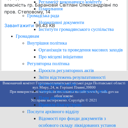
Регламент виконавчого комітету
власність гр. Барановій Світлані Олександрівні по
Планування
пров. Степовому, 14
Громадська рада
Нормативні документи
Завантажити
96.43 KB
Інститути громадянського суспільства
Громадянам
Внутрішня політика
Організація та проведення масових заходів
Про місцеві ініціативи
Регуляторна політика
Проєкти регуляторних актів
Звіти відстежень результативності
Виконавчий комітет Горішньоплавнівської міської ради Полтавської області
регуляторних актів
вул. Миру, 24, м. Горішні Плавні,39800
Перелік діючих регуляторних актів
При використанні матеріалів посилання на сайт www.hp-rada.gov.ua
обов’язкове.
План діяльності
Усі права застережено. Copyright © 2021
Правила благоустрою
Послуги архівного відділу
Відомості про фонди документів з
особового складу ліквідованих установ