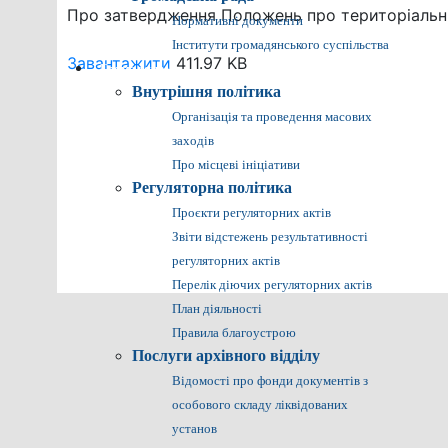
Про затвердження Положень про територіальні 
Нормативні документи
Інститути громадянського суспільства
Завантажити
411.97 KB
Громадянам
Внутрішня політика
Організація та проведення масових
заходів
Про місцеві ініціативи
Регуляторна політика
Проєкти регуляторних актів
Звіти відстежень результативності
регуляторних актів
Перелік діючих регуляторних актів
План діяльності
Правила благоустрою
Послуги архівного відділу
Відомості про фонди документів з
особового складу ліквідованих
установ