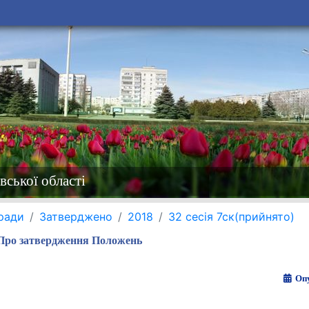
вської області
 ради
Затверджено
2018
32 сесія 7ск(прийнято)
Про затвердження Положень
Опу