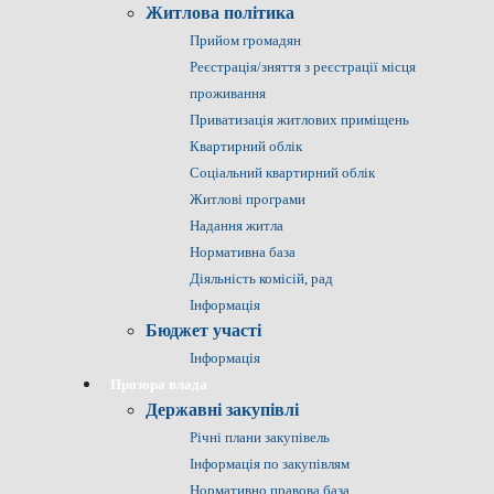
Житлова політика
Прийом громадян
Реєстрація/зняття з реєстрації місця
проживання
Приватизація житлових приміщень
Квартирний облік
Соціальний квартирний облік
Житлові програми
Надання житла
Нормативна база
Діяльність комісій, рад
Інформація
Бюджет участі
Інформація
Прозора влада
Державні закупівлі
Річні плани закупівель
Інформація по закупівлям
Нормативно правова база