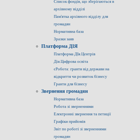
Список фондів, що зберігаються в
архівному відділі
Пам'ятка архівного відділу для
громадян
Нормативна база
Зразки заяв
Платформа ДІЯ
Платформа ДІя.Центрів
Дія.Цифрова освіта
єРобота: гранти від держави на
відкриття чи розвиток бізнесу
Гранти для бізнесу
Звернення громадян
Нормативна база
Робота зі зверненнями
Електронні звернення та петиції
Графіки прийомів
Звіт по роботі зі зверненнями
громадян