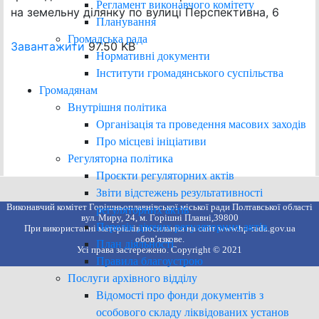
Регламент виконавчого комітету
на земельну ділянку по вулиці Перспективна, 6
Планування
Громадська рада
Завантажити
97.50 KB
Нормативні документи
Інститути громадянського суспільства
Громадянам
Внутрішня політика
Організація та проведення масових заходів
Про місцеві ініціативи
Регуляторна політика
Проєкти регуляторних актів
Звіти відстежень результативності
Виконавчий комітет Горішньоплавнівської міської ради Полтавської області
регуляторних актів
вул. Миру, 24, м. Горішні Плавні,39800
Перелік діючих регуляторних актів
При використанні матеріалів посилання на сайт www.hp-rada.gov.ua
обов’язкове.
План діяльності
Усі права застережено. Copyright © 2021
Правила благоустрою
Послуги архівного відділу
Відомості про фонди документів з
особового складу ліквідованих установ