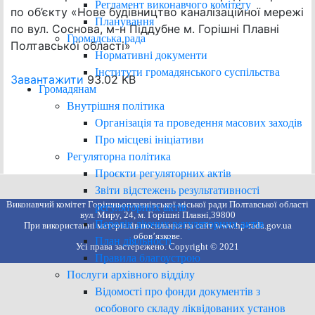
Регламент виконавчого комітету
по об’єкту «Нове будівництво каналізаційної мережі
Планування
по вул. Соснова, м-н Піддубне м. Горішні Плавні
Громадська рада
Полтавської області»
Нормативні документи
Інститути громадянського суспільства
Завантажити
93.02 KB
Громадянам
Внутрішня політика
Організація та проведення масових заходів
Про місцеві ініціативи
Регуляторна політика
Проєкти регуляторних актів
Звіти відстежень результативності
Виконавчий комітет Горішньоплавнівської міської ради Полтавської області
регуляторних актів
вул. Миру, 24, м. Горішні Плавні,39800
Перелік діючих регуляторних актів
При використанні матеріалів посилання на сайт www.hp-rada.gov.ua
обов’язкове.
План діяльності
Усі права застережено. Copyright © 2021
Правила благоустрою
Послуги архівного відділу
Відомості про фонди документів з
особового складу ліквідованих установ