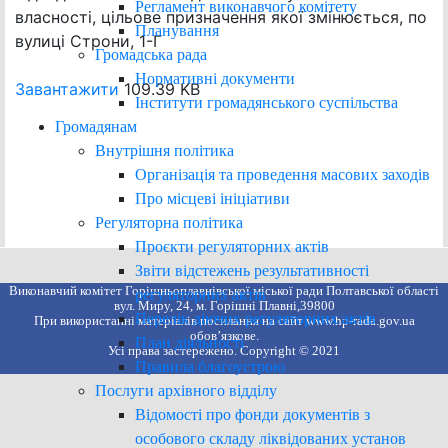
Регламент виконавчого комітету
власності, цільове призначення якої змінюється, по
Планування
вулиці Строни, 1-Г
Громадська рада
Нормативні документи
Завантажити
109.39 KB
Інститути громадянського суспільства
Громадянам
Внутрішня політика
Організація та проведення масових заходів
Про місцеві ініціативи
Регуляторна політика
Проєкти регуляторних актів
Звіти відстежень результативності
Виконавчий комітет Горішньоплавнівської міської ради Полтавської області
регуляторних актів
вул. Миру, 24, м. Горішні Плавні,39800
Перелік діючих регуляторних актів
При використанні матеріалів посилання на сайт www.hp-rada.gov.ua
обов’язкове.
План діяльності
Усі права застережено. Copyright © 2021
Правила благоустрою
Послуги архівного відділу
Відомості про фонди документів з
особового складу ліквідованих установ