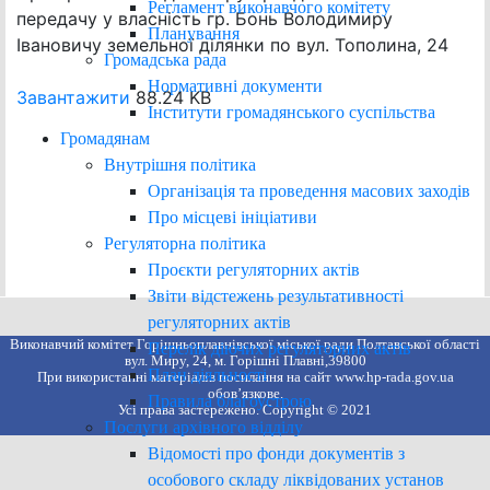
Регламент виконавчого комітету
передачу у власність гр. Бонь Володимиру
Планування
Івановичу земельної ділянки по вул. Тополина, 24
Громадська рада
Нормативні документи
Завантажити
88.24 KB
Інститути громадянського суспільства
Громадянам
Внутрішня політика
Організація та проведення масових заходів
Про місцеві ініціативи
Регуляторна політика
Проєкти регуляторних актів
Звіти відстежень результативності
регуляторних актів
Виконавчий комітет Горішньоплавнівської міської ради Полтавської області
Перелік діючих регуляторних актів
вул. Миру, 24, м. Горішні Плавні,39800
План діяльності
При використанні матеріалів посилання на сайт www.hp-rada.gov.ua
обов’язкове.
Правила благоустрою
Усі права застережено. Copyright © 2021
Послуги архівного відділу
Відомості про фонди документів з
особового складу ліквідованих установ