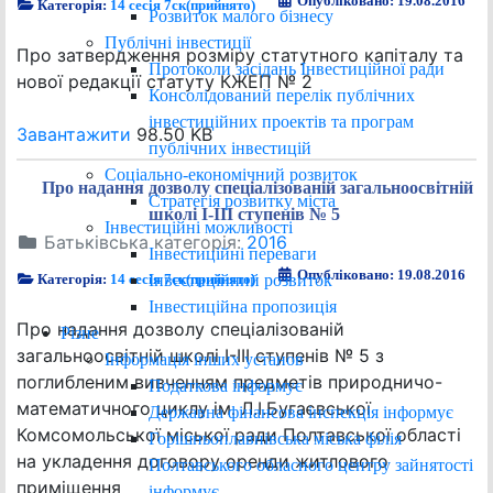
Опубліковано: 19.08.2016
Категорія:
14 сесія 7ск(прийнято)
Розвиток малого бізнесу
Публічні інвестиції
Про затвердження розміру статутного капіталу та
Протоколи засідань Інвестиційної ради
нової редакції статуту КЖЕП № 2
Консолідований перелік публічних
інвестиційних проектів та програм
Завантажити
98.50 KB
публічних інвестицій
Соціально-економічний розвиток
Про надання дозволу спеціалізованій загальноосвітній
Стратегія розвитку міста
школі І-ІІІ ступенів № 5
Інвестиційні можливості
Батьківська категорія:
2016
Інвестиційні переваги
Опубліковано: 19.08.2016
Інвестиційний розвиток
Категорія:
14 сесія 7ск(прийнято)
Інвестиційна пропозиція
Про надання дозволу спеціалізованій
Різне
загальноосвітній школі І-ІІІ ступенів № 5 з
Інформація інших установ
поглибленим вивченням предметів природничо-
Податкова інформує
математичного циклу ім. Л.І.Бугаєвської
Державна фінансова інспекція інформує
Комсомольської міської ради Полтавської області
Горішньоплавнівська міська філія
на укладення договору оренди житлового
Полтавського обласного центру зайнятості
приміщення
інформує