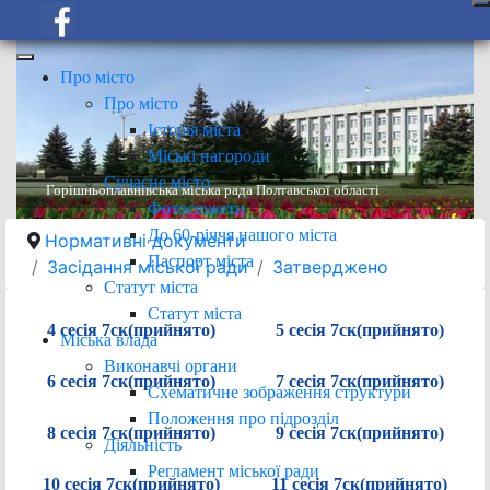
Про місто
Про місто
Історія міста
Міські нагороди
Сучасне місто
Горішньоплавнівська міська рада Полтавської області
Фотосюжети
До 60-річчя нашого міста
Нормативні документи
Паспорт міста
Засідання міської ради
Затверджено
Статут міста
Статут міста
4 сесія 7ск(прийнято)
5 сесія 7ск(прийнято)
Міська влада
Виконавчі органи
6 сесія 7ск(прийнято)
7 сесія 7ск(прийнято)
Схематичне зображення структури
Положення про підрозділ
8 сесія 7ск(прийнято)
9 сесія 7ск(прийнято)
Діяльність
Регламент міської ради
10 сесія 7ск(прийнято)
11 сесія 7ск(прийнято)