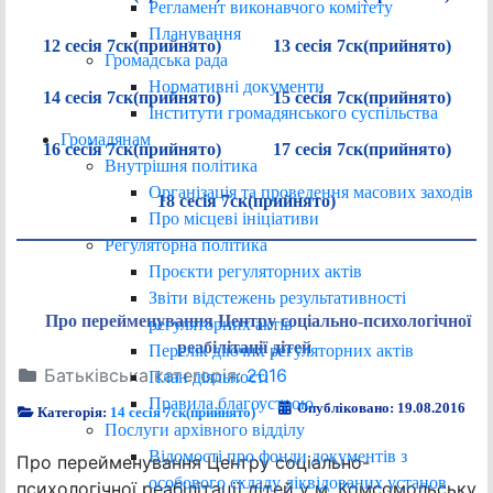
Регламент виконавчого комітету
Планування
12 сесія 7ск(прийнято)
13 сесія 7ск(прийнято)
Громадська рада
Нормативні документи
14 сесія 7ск(прийнято)
15 сесія 7ск(прийнято)
Інститути громадянського суспільства
Громадянам
16 сесія 7ск(прийнято)
17 сесія 7ск(прийнято)
Внутрішня політика
Організація та проведення масових заходів
18 сесія 7ск(прийнято)
Про місцеві ініціативи
Регуляторна політика
Проєкти регуляторних актів
Звіти відстежень результативності
Про перейменування Центру соціально-психологічної
регуляторних актів
реабілітації дітей
Перелік діючих регуляторних актів
Батьківська категорія:
2016
План діяльності
Правила благоустрою
Опубліковано: 19.08.2016
Категорія:
14 сесія 7ск(прийнято)
Послуги архівного відділу
Відомості про фонди документів з
Про перейменування Центру соціально-
особового складу ліквідованих установ
психологічної реабілітації дітей у м. Комсомольську