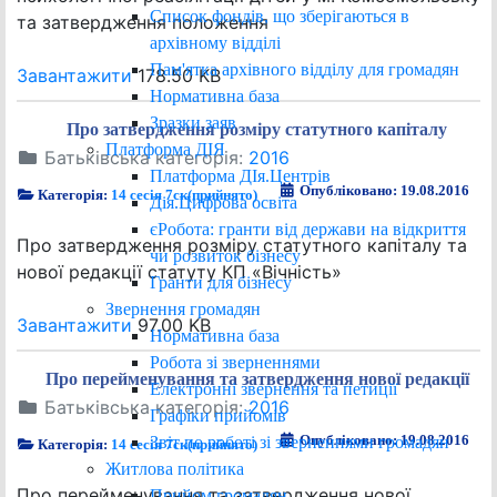
Список фондів, що зберігаються в
та затвердження положення
архівному відділі
Пам'ятка архівного відділу для громадян
Завантажити
178.50 KB
Нормативна база
Зразки заяв
Про затвердження розміру статутного капіталу
Платформа ДІЯ
Батьківська категорія:
2016
Платформа ДІя.Центрів
Опубліковано: 19.08.2016
Категорія:
14 сесія 7ск(прийнято)
Дія.Цифрова освіта
єРобота: гранти від держави на відкриття
Про затвердження розміру статутного капіталу та
чи розвиток бізнесу
нової редакції статуту КП «Вічність»
Гранти для бізнесу
Звернення громадян
Завантажити
97.00 KB
Нормативна база
Робота зі зверненнями
Про перейменування та затвердження нової редакції
Електронні звернення та петиції
Батьківська категорія:
2016
Графіки прийомів
Опубліковано: 19.08.2016
Звіт по роботі зі зверненнями громадян
Категорія:
14 сесія 7ск(прийнято)
Житлова політика
Про перейменування та затвердження нової
Прийом громадян