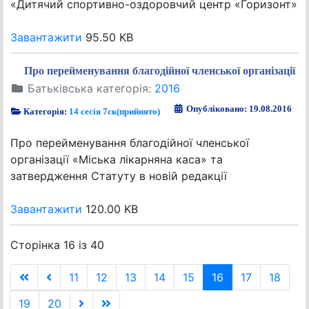
«Дитячий спортивно-оздоровчий центр «Горизонт»
Завантажити
95.50 KB
Про перейменування благодійної членської організації
Батьківська категорія:
2016
Опубліковано: 19.08.2016
Категорія:
14 сесія 7ск(прийнято)
Про перейменування благодійної членської
організації «Міська лікарняна каса» та
затвердження Статуту в новій редакції
Завантажити
120.00 KB
Сторінка 16 із 40
11
12
13
14
15
16
17
18
19
20