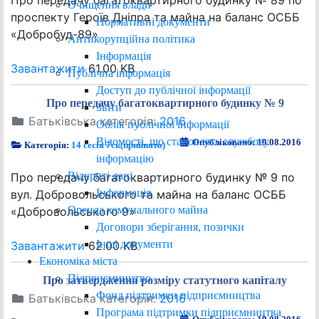
Про передачу багатоквартирного будинку № 89 по
Очищення влади
проспекту Героїв Дніпра та майна на баланс ОСББ
Нормативні документи
«Добробуд-89»
Антикорупційна політика
Інформація
Завантажити
61.00 KB
Публічна інформація
Доступ до публічної інформації
Про передачу багатоквартирного будинку № 9
Звіти
Батьківська категорія:
2016
Облік публічної інформації
Відомості, що становлять службову
Опубліковано: 19.08.2016
Категорія:
14 сесія 7ск(прийнято)
інформацію
Відкриті дані
Про передачу багатоквартирного будинку № 9 по
Інформація
вул. Добровольського та майна на баланс ОСББ
Оренда комунального майна
«Добровольського 9»
Договори зберігання, позички
Інші документи
Завантажити
62.00 KB
Економіка міста
Підприємництво
Про затвердження розміру статутного капіталу
Фонд підтримки підприємництва
Батьківська категорія:
2016
Програма підтримки підприємництва