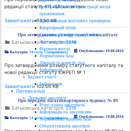
редакції статуту КП «Міськсвітло»
Реєстрація/зняття з реєстрації місця
проживання
Завантажити
93.50 KB
Приватизація житлових приміщень
Квартирний облік
Соціальний квартирний облік
Про затвердження розміру статутного капіталу
Житлові програми
Батьківська категорія:
2016
Надання житла
Опубліковано: 19.08.2016
Категорія:
14 сесія 7ск(прийнято)
Нормативна база
Діяльність комісій, рад
Про затвердження розміру статутного капіталу та
Інформація
нової редакції статуту КЖРЕП № 1
Бюджет участі
Інформація
Завантажити
102.50 KB
Прозора влада
Державні закупівлі
Про передачу багатоквартирного будинку № 89
Річні плани закупівель
Батьківська категорія:
2016
Інформація по закупівлям
Опубліковано: 19.08.2016
Категорія:
14 сесія 7ск(прийнято)
Нормативно правова база
Обґрунтування закупівлі