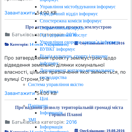
Управління містобудування інформує
Завантажити
54.00 KB
Юридичний відділ інформує
Спостережна комісія інформує
Про затвердження проекту землеустрою
Старостинські округи
Батьківська категорія:
2016
Гід з державних послуг
Управління охорони здоров`я інформує
Опубліковано: 19.08.2016
Категорія:
14 сесія 7ск(прийнято)
ВУВКГ інформує
Відділ культури, спорту і туризму
Про затвердження проекту землеустрою щодо
інформує
відведення земельної ділянки комунальної
Департамент житлово-комунального
власності, цільове призначення якої змінюється, по
господарства
вулиці Строни,15-В
Система управління якістю
Політика
Завантажити
54.00 KB
Цілі
Партнери
Про надання дозволу територіальній громаді міста
Інформація
Горішні Плавні
ЗМІ
Батьківська категорія:
2016
Інформація
Опубліковано: 19.08.2016
Категорія:
14 сесія 7ск(прийнято)