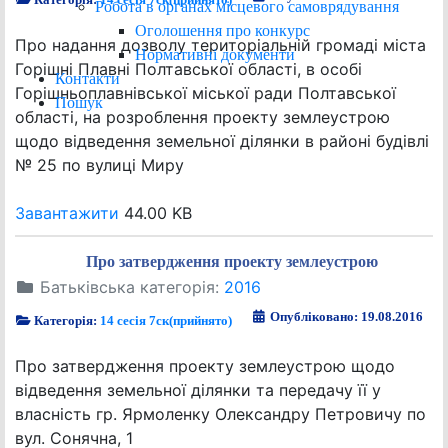
Робота в органах місцевого самоврядування
Оголошення про конкурс
Про надання дозволу територіальній громаді міста
Нормативні документи
Горішні Плавні Полтавської області, в особі
Контакти
Горішньоплавнівської міської ради Полтавської
Пошук
області, на розроблення проекту землеустрою
щодо відведення земельної ділянки в районі будівлі
№ 25 по вулиці Миру
Завантажити
44.00 KB
Про затвердження проекту землеустрою
Батьківська категорія:
2016
Опубліковано: 19.08.2016
Категорія:
14 сесія 7ск(прийнято)
Про затвердження проекту землеустрою щодо
відведення земельної ділянки та передачу її у
власність гр. Ярмоленку Олександру Петровичу по
вул. Сонячна, 1