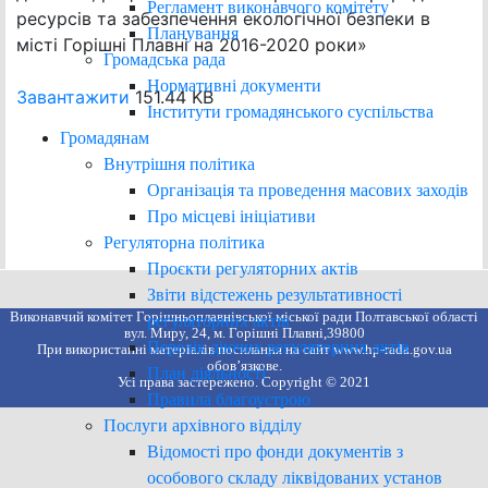
Регламент виконавчого комітету
ресурсів та забезпечення екологічної безпеки в
Планування
місті Горішні Плавні на 2016-2020 роки»
Громадська рада
Нормативні документи
Завантажити
151.44 KB
Інститути громадянського суспільства
Громадянам
Внутрішня політика
Організація та проведення масових заходів
Про місцеві ініціативи
Регуляторна політика
Проєкти регуляторних актів
Звіти відстежень результативності
Виконавчий комітет Горішньоплавнівської міської ради Полтавської області
регуляторних актів
вул. Миру, 24, м. Горішні Плавні,39800
Перелік діючих регуляторних актів
При використанні матеріалів посилання на сайт www.hp-rada.gov.ua
обов’язкове.
План діяльності
Усі права застережено. Copyright © 2021
Правила благоустрою
Послуги архівного відділу
Відомості про фонди документів з
особового складу ліквідованих установ