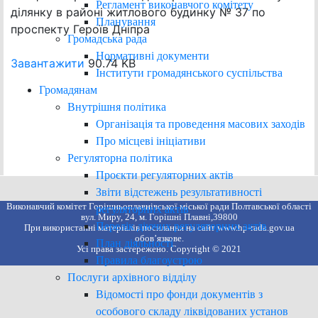
Регламент виконавчого комітету
ділянку в районі житлового будинку № 37 по
Планування
проспекту Героїв Дніпра
Громадська рада
Нормативні документи
Завантажити
90.74 KB
Інститути громадянського суспільства
Громадянам
Внутрішня політика
Організація та проведення масових заходів
Про місцеві ініціативи
Регуляторна політика
Проєкти регуляторних актів
Звіти відстежень результативності
Виконавчий комітет Горішньоплавнівської міської ради Полтавської області
регуляторних актів
вул. Миру, 24, м. Горішні Плавні,39800
Перелік діючих регуляторних актів
При використанні матеріалів посилання на сайт www.hp-rada.gov.ua
обов’язкове.
План діяльності
Усі права застережено. Copyright © 2021
Правила благоустрою
Послуги архівного відділу
Відомості про фонди документів з
особового складу ліквідованих установ