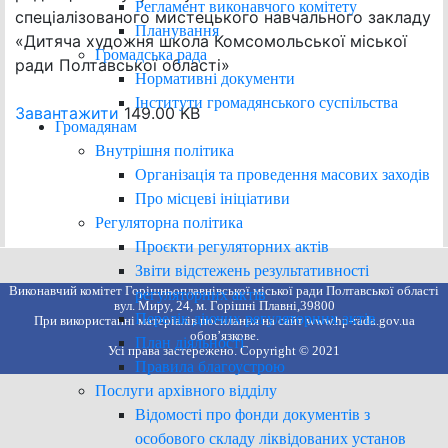
Регламент виконавчого комітету
спеціалізованого мистецького навчального закладу
Планування
«Дитяча художня школа Комсомольської міської
Громадська рада
ради Полтавської області»
Нормативні документи
Інститути громадянського суспільства
Завантажити
149.00 KB
Громадянам
Внутрішня політика
Організація та проведення масових заходів
Про місцеві ініціативи
Регуляторна політика
Проєкти регуляторних актів
Звіти відстежень результативності
Виконавчий комітет Горішньоплавнівської міської ради Полтавської області
регуляторних актів
вул. Миру, 24, м. Горішні Плавні,39800
Перелік діючих регуляторних актів
При використанні матеріалів посилання на сайт www.hp-rada.gov.ua
обов’язкове.
План діяльності
Усі права застережено. Copyright © 2021
Правила благоустрою
Послуги архівного відділу
Відомості про фонди документів з
особового складу ліквідованих установ