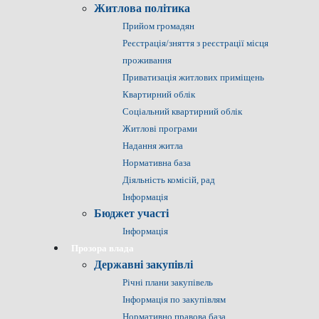
Житлова політика
Прийом громадян
Реєстрація/зняття з реєстрації місця
проживання
Приватизація житлових приміщень
Квартирний облік
Соціальний квартирний облік
Житлові програми
Надання житла
Нормативна база
Діяльність комісій, рад
Інформація
Бюджет участі
Інформація
Прозора влада
Державні закупівлі
Річні плани закупівель
Інформація по закупівлям
Нормативно правова база