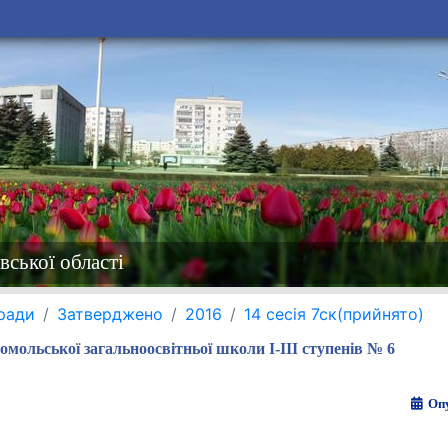
вської області
 ради
Затверджено
2016
14 сесія 7ск(прийнято)
ольської загальноосвітньої школи І-ІІІ ступенів № 6
Опу