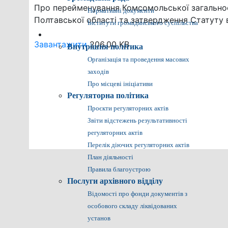
Про перейменування Комсомольської загальноос
Нормативні документи
Полтавської області та затвердження Статуту в
Інститути громадянського суспільства
Громадянам
Завантажити
206.00 KB
Внутрішня політика
Організація та проведення масових
заходів
Про місцеві ініціативи
Регуляторна політика
Проєкти регуляторних актів
Звіти відстежень результативності
регуляторних актів
Перелік діючих регуляторних актів
План діяльності
Правила благоустрою
Послуги архівного відділу
Відомості про фонди документів з
особового складу ліквідованих
установ