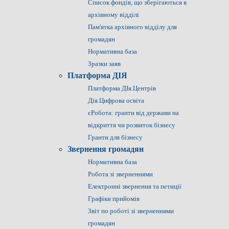
Список фондів, що зберігаються в
архівному відділі
Пам'ятка архівного відділу для
громадян
Нормативна база
Зразки заяв
Платформа ДІЯ
Платформа ДІя.Центрів
Дія.Цифрова освіта
єРобота: гранти від держави на
відкриття чи розвиток бізнесу
Гранти для бізнесу
Звернення громадян
Нормативна база
Робота зі зверненнями
Електронні звернення та петиції
Графіки прийомів
Звіт по роботі зі зверненнями
громадян