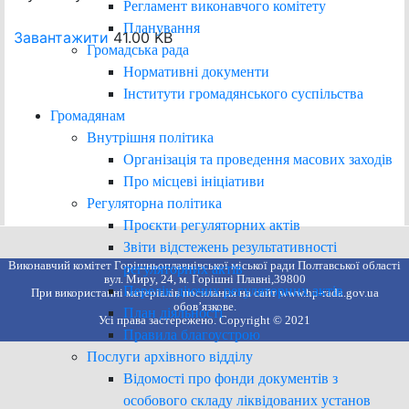
Регламент виконавчого комітету
Планування
Завантажити
41.00 KB
Громадська рада
Нормативні документи
Інститути громадянського суспільства
Громадянам
Внутрішня політика
Організація та проведення масових заходів
Про місцеві ініціативи
Регуляторна політика
Проєкти регуляторних актів
Звіти відстежень результативності
Виконавчий комітет Горішньоплавнівської міської ради Полтавської області
регуляторних актів
вул. Миру, 24, м. Горішні Плавні,39800
Перелік діючих регуляторних актів
При використанні матеріалів посилання на сайт www.hp-rada.gov.ua
обов’язкове.
План діяльності
Усі права застережено. Copyright © 2021
Правила благоустрою
Послуги архівного відділу
Відомості про фонди документів з
особового складу ліквідованих установ