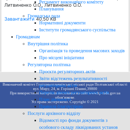
Регламент виконавчого комітету
Литвиненко О.О., Литвиненко О.О.
Планування
Громадська рада
Завантажити
40.50 KB
Нормативні документи
Інститути громадянського суспільства
Громадянам
Внутрішня політика
Організація та проведення масових заходів
Про місцеві ініціативи
Регуляторна політика
Проєкти регуляторних актів
Звіти відстежень результативності
Виконавчий комітет Горішньоплавнівської міської ради Полтавської області
регуляторних актів
вул. Миру, 24, м. Горішні Плавні,39800
Перелік діючих регуляторних актів
При використанні матеріалів посилання на сайт www.hp-rada.gov.ua
обов’язкове.
План діяльності
Усі права застережено. Copyright © 2021
Правила благоустрою
Послуги архівного відділу
Відомості про фонди документів з
особового складу ліквідованих установ