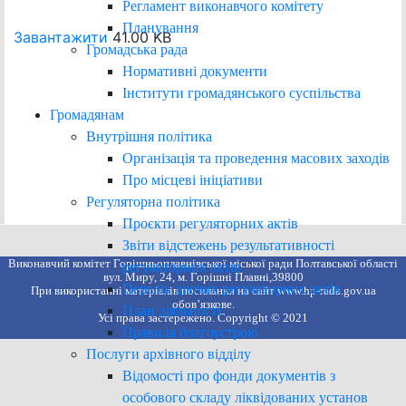
Регламент виконавчого комітету
Планування
Завантажити
41.00 KB
Громадська рада
Нормативні документи
Інститути громадянського суспільства
Громадянам
Внутрішня політика
Організація та проведення масових заходів
Про місцеві ініціативи
Регуляторна політика
Проєкти регуляторних актів
Звіти відстежень результативності
Виконавчий комітет Горішньоплавнівської міської ради Полтавської області
регуляторних актів
вул. Миру, 24, м. Горішні Плавні,39800
Перелік діючих регуляторних актів
При використанні матеріалів посилання на сайт www.hp-rada.gov.ua
обов’язкове.
План діяльності
Усі права застережено. Copyright © 2021
Правила благоустрою
Послуги архівного відділу
Відомості про фонди документів з
особового складу ліквідованих установ