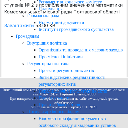
Регламент виконавчого комітету
ступенів № 2 з поглибленим вивченням математики
Планування
Комсомольської міської ради Полтавської області
Громадська рада
Нормативні документи
Завантажити
53.00 KB
Інститути громадянського суспільства
Громадянам
Внутрішня політика
Організація та проведення масових заходів
Про місцеві ініціативи
Регуляторна політика
Проєкти регуляторних актів
Звіти відстежень результативності
регуляторних актів
Виконавчий комітет Горішньоплавнівської міської ради Полтавської області
Перелік діючих регуляторних актів
вул. Миру, 24, м. Горішні Плавні,39800
План діяльності
При використанні матеріалів посилання на сайт www.hp-rada.gov.ua
обов’язкове.
Правила благоустрою
Усі права застережено. Copyright © 2021
Послуги архівного відділу
Відомості про фонди документів з
особового складу ліквідованих установ