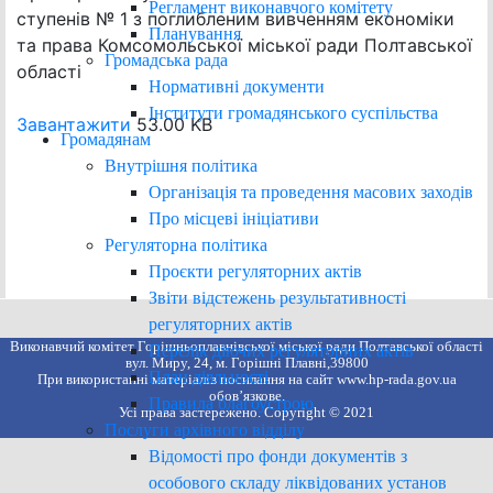
Регламент виконавчого комітету
ступенів № 1 з поглибленим вивченням економіки
Планування
та права Комсомольської міської ради Полтавської
Громадська рада
області
Нормативні документи
Інститути громадянського суспільства
Завантажити
53.00 KB
Громадянам
Внутрішня політика
Організація та проведення масових заходів
Про місцеві ініціативи
Регуляторна політика
Проєкти регуляторних актів
Звіти відстежень результативності
регуляторних актів
Виконавчий комітет Горішньоплавнівської міської ради Полтавської області
Перелік діючих регуляторних актів
вул. Миру, 24, м. Горішні Плавні,39800
План діяльності
При використанні матеріалів посилання на сайт www.hp-rada.gov.ua
обов’язкове.
Правила благоустрою
Усі права застережено. Copyright © 2021
Послуги архівного відділу
Відомості про фонди документів з
особового складу ліквідованих установ