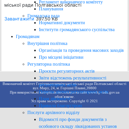
Регламент виконавчого комітету
міської ради Полтавської області
Планування
Громадська рада
Завантажити
397.50 KB
Нормативні документи
Інститути громадянського суспільства
Громадянам
Внутрішня політика
Організація та проведення масових заходів
Про місцеві ініціативи
Регуляторна політика
Проєкти регуляторних актів
Звіти відстежень результативності
Виконавчий комітет Горішньоплавнівської міської ради Полтавської області
регуляторних актів
вул. Миру, 24, м. Горішні Плавні,39800
Перелік діючих регуляторних актів
При використанні матеріалів посилання на сайт www.hp-rada.gov.ua
обов’язкове.
План діяльності
Усі права застережено. Copyright © 2021
Правила благоустрою
Послуги архівного відділу
Відомості про фонди документів з
особового складу ліквідованих установ