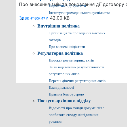
Про внесення змін та поновлення дії договору
Нормативні документи
Інститути громадянського суспільства
Завантажити
42.00 KB
Громадянам
Внутрішня політика
Організація та проведення масових
заходів
Про місцеві ініціативи
Регуляторна політика
Проєкти регуляторних актів
Звіти відстежень результативності
регуляторних актів
Перелік діючих регуляторних актів
План діяльності
Правила благоустрою
Послуги архівного відділу
Відомості про фонди документів з
особового складу ліквідованих
установ