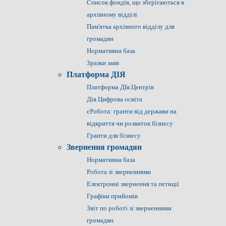
Список фондів, що зберігаються в
архівному відділі
Пам'ятка архівного відділу для
громадян
Нормативна база
Зразки заяв
Платформа ДІЯ
Платформа ДІя.Центрів
Дія.Цифрова освіта
єРобота: гранти від держави на
відкриття чи розвиток бізнесу
Гранти для бізнесу
Звернення громадян
Нормативна база
Робота зі зверненнями
Електронні звернення та петиції
Графіки прийомів
Звіт по роботі зі зверненнями
громадян