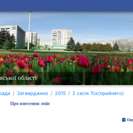
вської області
 ради
Затверджено
2015
2 сесія 7ск(прийнято)
Про внесення змін
Опу