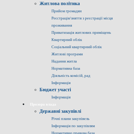
Житлова політика
Прийом громадян
Реєстрація/зняття з реєстрації місця
проживання
Приватизація житлових приміщень
Квартирний облік
Соціальний квартирний облік
Житлові програми
Надання житла
Нормативна база
Діяльність комісій, рад
Інформація
Бюджет участі
Інформація
Прозора влада
Державні закупівлі
Річні плани закупівель
Інформація по закупівлям
Нормативно правова база