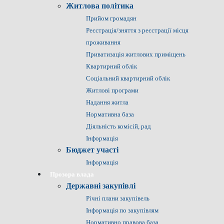
Житлова політика
Прийом громадян
Реєстрація/зняття з реєстрації місця
проживання
Приватизація житлових приміщень
Квартирний облік
Соціальний квартирний облік
Житлові програми
Надання житла
Нормативна база
Діяльність комісій, рад
Інформація
Бюджет участі
Інформація
Прозора влада
Державні закупівлі
Річні плани закупівель
Інформація по закупівлям
Нормативно правова база