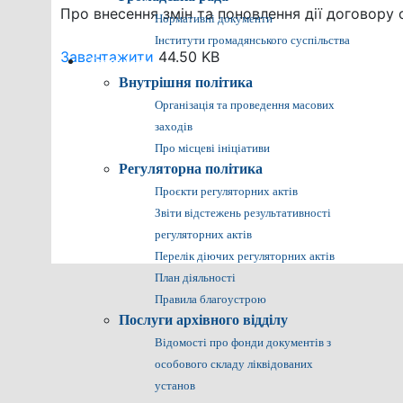
Про внесення змін та поновлення дії договору 
Нормативні документи
Інститути громадянського суспільства
Завантажити
44.50 KB
Громадянам
Внутрішня політика
Організація та проведення масових
заходів
Про місцеві ініціативи
Регуляторна політика
Проєкти регуляторних актів
Звіти відстежень результативності
регуляторних актів
Перелік діючих регуляторних актів
План діяльності
Правила благоустрою
Послуги архівного відділу
Відомості про фонди документів з
особового складу ліквідованих
установ