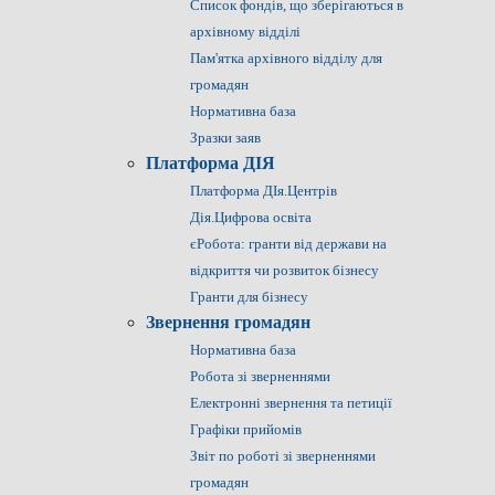
Список фондів, що зберігаються в
архівному відділі
Пам'ятка архівного відділу для
громадян
Нормативна база
Зразки заяв
Платформа ДІЯ
Платформа ДІя.Центрів
Дія.Цифрова освіта
єРобота: гранти від держави на
відкриття чи розвиток бізнесу
Гранти для бізнесу
Звернення громадян
Нормативна база
Робота зі зверненнями
Електронні звернення та петиції
Графіки прийомів
Звіт по роботі зі зверненнями
громадян