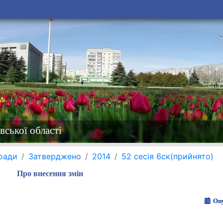
вської області
 ради
Затверджено
2014
52 сесія 6ск(прийнято)
Про внесення змін
Опу