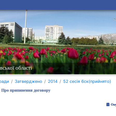
вської області
 ради
Затверджено
2014
52 сесія 6ск(прийнято)
Про припинення договору
Опу