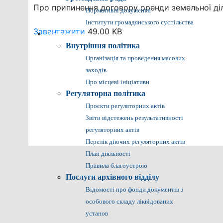
Про припинення договору оренди земельної діля
Нормативні документи
Інститути громадянського суспільства
Завантажити
49.00 KB
Громадянам
Внутрішня політика
Організація та проведення масових
заходів
Про місцеві ініціативи
Регуляторна політика
Проєкти регуляторних актів
Звіти відстежень результативності
регуляторних актів
Перелік діючих регуляторних актів
План діяльності
Правила благоустрою
Послуги архівного відділу
Відомості про фонди документів з
особового складу ліквідованих
установ