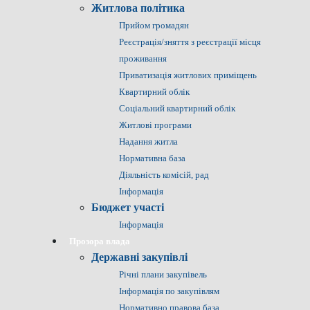
Житлова політика
Прийом громадян
Реєстрація/зняття з реєстрації місця
проживання
Приватизація житлових приміщень
Квартирний облік
Соціальний квартирний облік
Житлові програми
Надання житла
Нормативна база
Діяльність комісій, рад
Інформація
Бюджет участі
Інформація
Прозора влада
Державні закупівлі
Річні плани закупівель
Інформація по закупівлям
Нормативно правова база