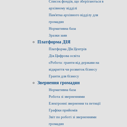
Список фондів, що зберігаються в
архівному відділі
Пам'ятка архівного відділу для
громадян
Нормативна база
Зразки заяв
Платформа ДІЯ
Платформа ДІя.Центрів
Дія.Цифрова освіта
єРобота: гранти від держави на
відкриття чи розвиток бізнесу
Гранти для бізнесу
Звернення громадян
Нормативна база
Робота зі зверненнями
Електронні звернення та петиції
Графіки прийомів
Звіт по роботі зі зверненнями
громадян