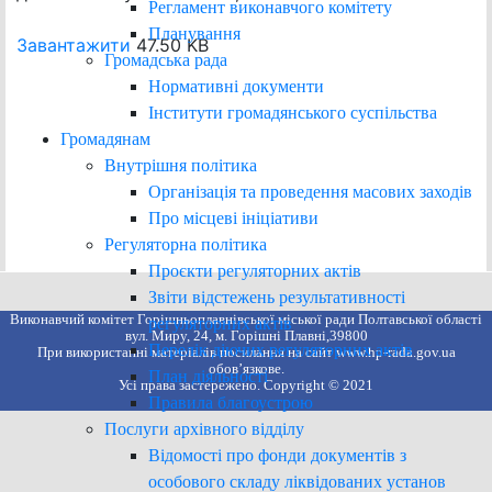
Регламент виконавчого комітету
Планування
Завантажити
47.50 KB
Громадська рада
Нормативні документи
Інститути громадянського суспільства
Громадянам
Внутрішня політика
Організація та проведення масових заходів
Про місцеві ініціативи
Регуляторна політика
Проєкти регуляторних актів
Звіти відстежень результативності
Виконавчий комітет Горішньоплавнівської міської ради Полтавської області
регуляторних актів
вул. Миру, 24, м. Горішні Плавні,39800
Перелік діючих регуляторних актів
При використанні матеріалів посилання на сайт www.hp-rada.gov.ua
обов’язкове.
План діяльності
Усі права застережено. Copyright © 2021
Правила благоустрою
Послуги архівного відділу
Відомості про фонди документів з
особового складу ліквідованих установ