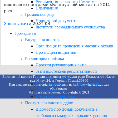
Регламент виконавчого комітету
виконанню програми «Благоустрій міста» на 2014
Планування
рік»
Громадська рада
Нормативні документи
Завантажити
20.21 KB
Інститути громадянського суспільства
Громадянам
Внутрішня політика
Організація та проведення масових заходів
Про місцеві ініціативи
Регуляторна політика
Проєкти регуляторних актів
Звіти відстежень результативності
Виконавчий комітет Горішньоплавнівської міської ради Полтавської області
регуляторних актів
вул. Миру, 24, м. Горішні Плавні,39800
Перелік діючих регуляторних актів
При використанні матеріалів посилання на сайт www.hp-rada.gov.ua
обов’язкове.
План діяльності
Усі права застережено. Copyright © 2021
Правила благоустрою
Послуги архівного відділу
Відомості про фонди документів з
особового складу ліквідованих установ