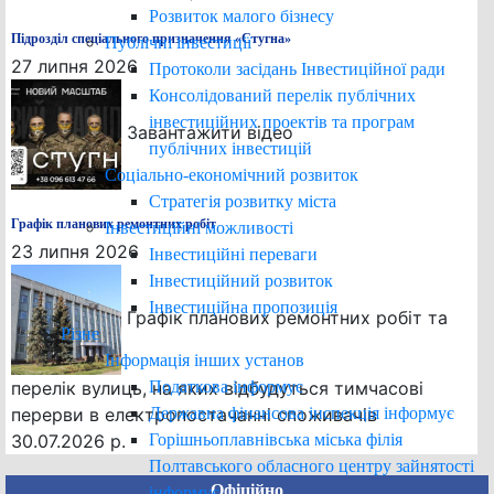
Розвиток малого бізнесу
Підрозділ спеціального призначення «Стугна»
Публічні інвестиції
27 липня 2026
Протоколи засідань Інвестиційної ради
Консолідований перелік публічних
інвестиційних проектів та програм
Завантажити відео
публічних інвестицій
Соціально-економічний розвиток
Стратегія розвитку міста
Графік планових ремонтних робіт
Інвестиційні можливості
23 липня 2026
Інвестиційні переваги
Інвестиційний розвиток
Інвестиційна пропозиція
Графік планових ремонтних робіт та
Різне
Інформація інших установ
перелік вулиць, на яких відбудуться тимчасові
Податкова інформує
перерви в електропостачанні споживачів
Державна фінансова інспекція інформує
30.07.2026 р.
Горішньоплавнівська міська філія
Полтавського обласного центру зайнятості
Офіційно
інформує