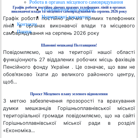
Робота в органах місцевого самоврядування
Графік роботи постійно діючих прямих телефонних ліній в органах
Оголошення про конкурс
виконавчої влади та місцевого самоврядування на серпень 2026 року
Нормативні документи
Графік роботи постійно діючих прямих телефонних
Контакти
ліній в органах виконавчої влади та місцевого
Пошук
самоврядування на серпень 2026 року
Шановні мешканці Полтавщини!
Повідомляємо, що на території нашої області
функціонують 27 віддалених робочих місць фахівців
Пенсійного фонду України . Це означає, що вам не
обов’язково їхати до великого районного центру,
щоб...
Проєкт Місцевого плану зеленого відновлення
З метою забезпечення прозорості та врахування
думки мешканців Горішньоплавнівської міської
територіальної громади повідомляємо, що на сайті
Горішньоплавнівської міської ради в розділі
«Економіка...