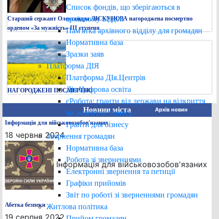
Список фондів, що зберігаються в
архівному відділі
Старший сержант Олександра ЛІСКУНОВА нагороджена посмертно
орденом «За мужність» ІІІ ступеня
Пам'ятка архівного відділу для громадян
Нормативна база
Зразки заяв
Платформа ДІЯ
Платформа ДІя.Центрів
Дія.Цифрова освіта
НАГОРОДЖЕНІ ПОСМЕРТНО
єРобота: гранти від держави на відкриття
Новини міста
Архів новин
чи розвиток бізнесу
Інформація для військовозобов'язаних
Гранти для бізнесу
18 червня 2024
Звернення громадян
Нормативна база
Робота зі зверненнями
Інформація для військовозобов'язаних
Електронні звернення та петиції
Графіки прийомів
Звіт по роботі зі зверненнями громадян
Абетка безпеки
Житлова політика
19 серпня 2022
Прийом громадян