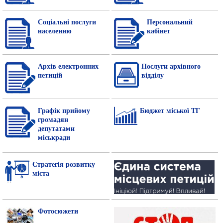
Соціальні послуги
Персональний
населенню
кабінет
Архів електронних
Послуги архівного
петицій
відділу
Графік прийому
Бюджет міської ТГ
громадян
депутатами
міськради
Стратегія розвитку
міста
Фотосюжети