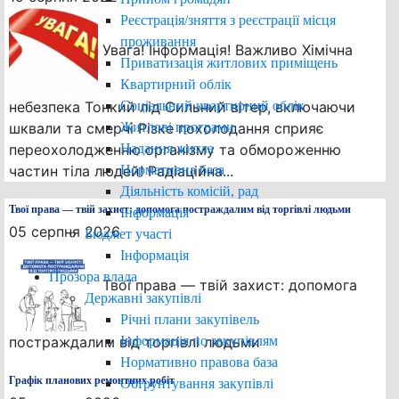
Реєстрація/зняття з реєстрації місця
проживання
Увага! Інформація! Важливо Хімічна
Приватизація житлових приміщень
Квартирний облік
Соціальний квартирний облік
небезпека Тонкий лід Сильний вітер, включаючи
Житлові програми
шквали та смерчі Різке похолодання сприяє
Надання житла
переохолодженню організму та обмороженню
Нормативна база
частин тіла людей! Радіаційна...
Діяльність комісій, рад
Твої права — твій захист: допомога постраждалим від торгівлі людьми
Інформація
05 серпня 2026
Бюджет участі
Інформація
Прозора влада
Твої права — твій захист: допомога
Державні закупівлі
Річні плани закупівель
Інформація по закупівлям
постраждалим від торгівлі людьми
Нормативно правова база
Графік планових ремонтних робіт
Обґрунтування закупівлі