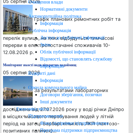
05 серпня 2026
Очищення влади
Нормативні документи
Антикорупційна політика
Графік планових ремонтних робіт та
Інформація
Публічна інформація
Доступ до публічної інформації
перелік вулиць, на яких відбудуться тимчасові
Звіти
перерви в електропостачанні споживачів 10-
Облік публічної інформації
12.08.2026 р.
Відомості, що становлять службову
Моніторинг якості води відкритих водоймищ
інформацію
05 серпня 2026
Відкриті дані
Інформація
Оренда комунального майна
За результатами лабораторних
Договори зберігання, позички
Інші документи
Економіка міста
досліджень від 27.07.2026 року у воді річки Дніпро
Підприємництво
в місцях масового перебування людей у літній
Фонд підтримки підприємництва
період на затоці Барбарі кількість ЛКП (лактозо-
Програма підтримки підприємництва
позитивних паличок)...