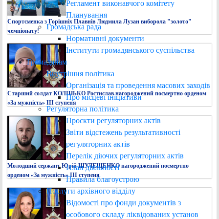
Регламент виконавчого комітету
Планування
Спортсменка з Горішніх Плавнів Людмила Лузан виборола "золото"
Громадська рада
чемпіонату!
Нормативні документи
Інститути громадянського суспільства
Громадянам
Внутрішня політика
Організація та проведення масових заходів
Старший солдат КОЛІНЬКО Ростислав нагороджений посмертно орденом
Про місцеві ініціативи
«За мужність» ІІІ ступеня
Регуляторна політика
Проєкти регуляторних актів
Звіти відстежень результативності
регуляторних актів
Перелік діючих регуляторних актів
Молодший сержант Юрій ШУЛЕЩЕНКО нагороджений посмертно
План діяльності
орденом «За мужність» ІІІ ступеня
Правила благоустрою
Послуги архівного відділу
Відомості про фонди документів з
особового складу ліквідованих установ