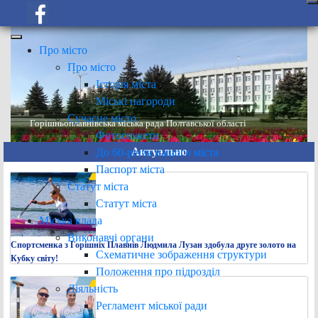
Про місто
Про місто
Історія міста
Міські нагороди
Сучасне місто
Горішньоплавнівська міська рада Полтавської області
Фотосюжети
Актуально
До 60-річчя нашого міста
Паспорт міста
Статут міста
Статут міста
Міська влада
Виконавчі органи
Спортсменка з Горішніх Плавнів Людмила Лузан здобула друге золото на
Схематичне зображення структури
Кубку світу!
Положення про підрозділ
Діяльність
Регламент міської ради