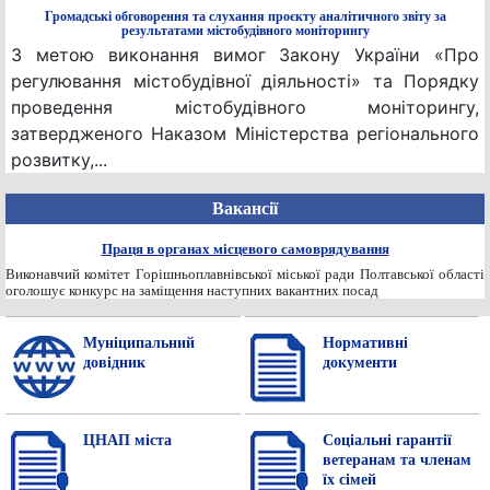
Громадські обговорення та слухання проєкту аналітичного звіту за
результатами містобудівного моніторингу
З метою виконання вимог Закону України «Про
регулювання містобудівної діяльності» та Порядку
проведення містобудівного моніторингу,
затвердженого Наказом Міністерства регіонального
розвитку,...
Вакансії
Праця в органах місцевого самоврядування
Виконавчий комітет Горішньоплавнівської міської ради Полтавської області
оголошує конкурс на заміщення наступних вакантних посад
Муніципальний
Нормативнi
довідник
документи
ЦНАП міста
Соціальні гарантії
ветеранам та членам
їх сімей