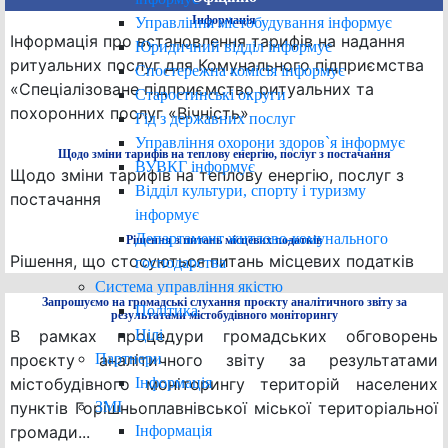
Управління містобудування інформує
Інформація
Інформація про встановлення тарифів на надання
Юридичний відділ інформує
ритуальних послуг для Комунального підприємства
Спостережна комісія інформує
«Спеціалізоване підприємство ритуальних та
Старостинські округи
похоронних послуг «Вічність»
Гід з державних послуг
Управління охорони здоров`я інформує
Щодо зміни тарифів на теплову енергію, послуг з постачання
ВУВКГ інформує
Щодо зміни тарифів на теплову енергію, послуг з
Відділ культури, спорту і туризму
постачання
інформує
Департамент житлово-комунального
Рішення з питань місцевих податків
Рішення, що стосуються питань місцевих податків
господарства
Система управління якістю
Запрошуємо на громадські слухання проєкту аналітичного звіту за
Політика
результатами містобудівного моніторингу
Цілі
В рамках процедури громадських обговорень
Партнери
проєкту аналітичного звіту за результатами
Інформація
містобудівного моніторингу територій населених
ЗМІ
пунктів Горішньоплавнівської міської територіальної
Інформація
громади...