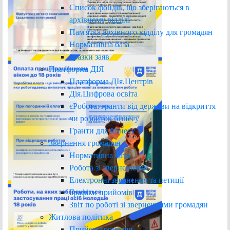
Список фондів, що зберігаються в
архівному відділі
Пам'ятка архівного відділу для громадян
Нормативна база
Зразки заяв
Платформа ДІЯ
Платформа ДІя.Центрів
Дія.Цифрова освіта
єРобота: гранти від держави на відкриття
чи розвиток бізнесу
Гранти для бізнесу
Звернення громадян
Нормативна база
Робота зі зверненнями
Електронні звернення та петиції
Графіки прийомів
Звіт по роботі зі зверненнями громадян
Житлова політика
Прийом громадян