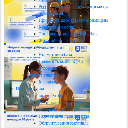
Реєстрація/зняття з реєстрації місця
проживання
Приватизація житлових приміщень
Квартирний облік
Соціальний квартирний облік
Житлові програми
Надання житла
Нормативна база
Діяльність комісій, рад
Інформація
Бюджет участі
Інформація
Прозора влада
Державні закупівлі
Річні плани закупівель
Інформація по закупівлям
Нормативно правова база
Обґрунтування закупівлі