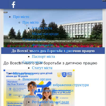
Про місто
Про місто
Історія міста
Міські нагороди
Сучасне місто
Горішньоплавнівська міська рада Полтавської області
Фотосюжети
До 60-річчя нашого міста
До Всесвітнього дня боротьби з дитячою працею
Паспорт міста
Статут міста
До Всесвітнього дня боротьби з дитячою працею
Статут міста
Міська влада
Виконавчі органи
Схематичне зображення структури
Положення про підрозділ
Діяльність
Регламент міської ради