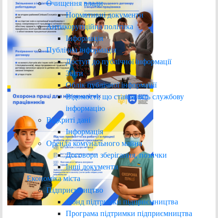
Очищення влади
Нормативні документи
Антикорупційна політика
Інформація
Публічна інформація
Доступ до публічної інформації
Звіти
Облік публічної інформації
Відомості, що становлять службову
інформацію
Відкриті дані
Інформація
Оренда комунального майна
Договори зберігання, позички
Інші документи
Економіка міста
Підприємництво
Фонд підтримки підприємництва
Програма підтримки підприємництва