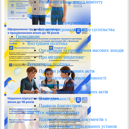
Регламент виконавчого комітету
Планування
Громадська рада
Нормативні документи
Інститути громадянського суспільства
Громадянам
Внутрішня політика
Організація та проведення масових заходів
Про місцеві ініціативи
Регуляторна політика
Проєкти регуляторних актів
Звіти відстежень результативності
регуляторних актів
Перелік діючих регуляторних актів
План діяльності
Правила благоустрою
Послуги архівного відділу
Відомості про фонди документів з
особового складу ліквідованих установ