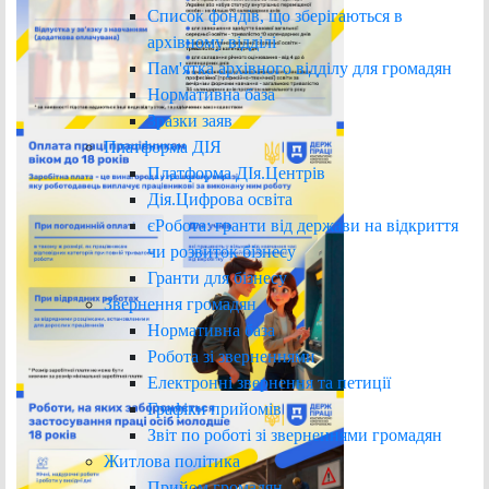
Список фондів, що зберігаються в
архівному відділі
Пам'ятка архівного відділу для громадян
Нормативна база
Зразки заяв
Платформа ДІЯ
Платформа ДІя.Центрів
Дія.Цифрова освіта
єРобота: гранти від держави на відкриття
чи розвиток бізнесу
Гранти для бізнесу
Звернення громадян
Нормативна база
Робота зі зверненнями
Електронні звернення та петиції
Графіки прийомів
Звіт по роботі зі зверненнями громадян
Житлова політика
Прийом громадян