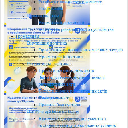
Регламент виконавчого комітету
Планування
Громадська рада
Нормативні документи
Інститути громадянського суспільства
Громадянам
Внутрішня політика
Організація та проведення масових заходів
Про місцеві ініціативи
Регуляторна політика
Проєкти регуляторних актів
Звіти відстежень результативності
регуляторних актів
Перелік діючих регуляторних актів
План діяльності
Правила благоустрою
Послуги архівного відділу
Відомості про фонди документів з
особового складу ліквідованих установ