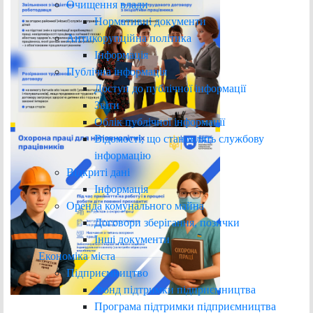
Очищення влади
Нормативні документи
Антикорупційна політика
Інформація
Публічна інформація
Доступ до публічної інформації
Звіти
Облік публічної інформації
Відомості, що становлять службову
інформацію
Відкриті дані
Інформація
Оренда комунального майна
Договори зберігання, позички
Інші документи
Економіка міста
Підприємництво
Фонд підтримки підприємництва
Програма підтримки підприємництва