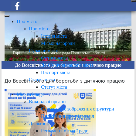
Про місто
Про місто
Історія міста
Міські нагороди
Сучасне місто
Горішньоплавнівська міська рада Полтавської області
Фотосюжети
До 60-річчя нашого міста
До Всесвітнього дня боротьби з дитячою працею
Паспорт міста
Статут міста
До Всесвітнього дня боротьби з дитячою працею
Статут міста
Міська влада
Виконавчі органи
Схематичне зображення структури
Положення про підрозділ
Діяльність
Регламент міської ради