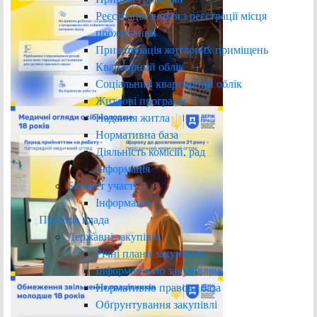
Реєстрація/зняття з реєстрації місця
проживання
Приватизація житлових приміщень
Квартирний облік
Соціальний квартирний облік
Житлові програми
Надання житла
Нормативна база
Діяльність комісій, рад
Інформація
Бюджет участі
Інформація
Прозора влада
Державні закупівлі
Річні плани закупівель
Інформація по закупівлям
Нормативно правова база
Обґрунтування закупівлі